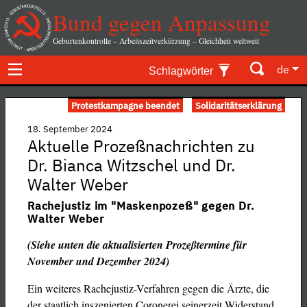
Bund gegen Anpassung
Geburtenkontrolle – Arbeitszeitverkürzung – Gleichheit weltweit
de
Schlagwörter
Protestkampagne beendet
Solidaritätserklärung
18. September 2024
Aktuelle Prozeßnachrichten zu
Dr. Bianca Witzschel und Dr.
Walter Weber
Rachejustiz im "Maskenpozeß" gegen Dr.
Walter Weber
(Siehe unten die aktualisierten Prozeßtermine für
November und Dezember 2024)
Ein weiteres Rachejustiz-Verfahren gegen die Ärzte, die
der staatlich inszenierten Coronerei seinerzeit Widerstand