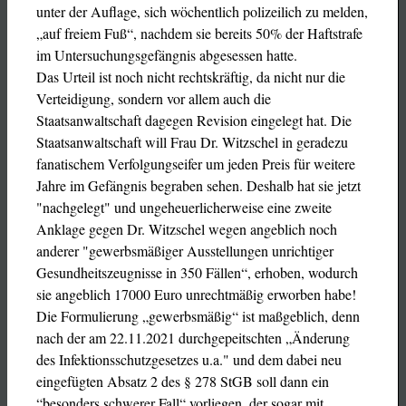
unter der Auflage, sich wöchentlich polizeilich zu melden,
„auf freiem Fuß“, nachdem sie bereits 50% der Haftstrafe
im Untersuchungsgefängnis abgesessen hatte.
Das Urteil ist noch nicht rechtskräftig, da nicht nur die
Verteidigung, sondern vor allem auch die
Staatsanwaltschaft dagegen Revision eingelegt hat. Die
Staatsanwaltschaft will Frau Dr. Witzschel in geradezu
fanatischem Verfolgungseifer um jeden Preis für weitere
Jahre im Gefängnis begraben sehen. Deshalb hat sie jetzt
"nachgelegt" und ungeheuerlicherweise eine zweite
Anklage gegen Dr. Witzschel wegen angeblich noch
anderer "gewerbsmäßiger Ausstellungen unrichtiger
Gesundheitszeugnisse in 350 Fällen“, erhoben, wodurch
sie angeblich 17000 Euro unrechtmäßig erworben habe!
Die Formulierung „gewerbsmäßig“ ist maßgeblich, denn
nach der am 22.11.2021 durchgepeitschten „Änderung
des Infektionsschutzgesetzes u.a." und dem dabei neu
eingefügten Absatz 2 des § 278 StGB soll dann ein
“besonders schwerer Fall“ vorliegen, der sogar mit