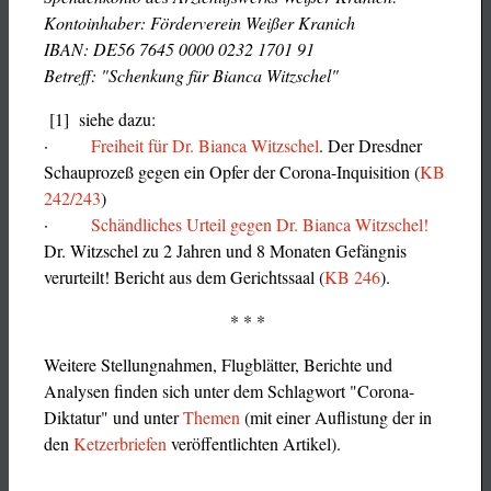
Kontoinhaber: Förderverein Weißer Kranich
IBAN: DE56 7645 0000 0232 1701 91
Betreff: "Schenkung für Bianca Witzschel"
[1] siehe dazu:
·
Freiheit für Dr. Bianca Witzschel
. Der Dresdner
Schauprozeß gegen ein Opfer der Corona-Inquisition (
KB
242/243
)
·
Schändliches Urteil gegen Dr. Bianca Witzschel!
Dr. Witzschel zu 2 Jahren und 8 Monaten Gefängnis
verurteilt! Bericht aus dem Gerichtssaal (
KB 246
).
* * *
Weitere Stellungnahmen, Flugblätter, Berichte und
Analysen finden sich unter dem Schlagwort "Corona-
Diktatur" und unter
Themen
(mit einer Auflistung der in
den
Ketzerbriefen
veröffentlichten Artikel).