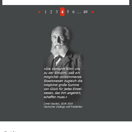
4
1
2
3
5
6
…
49