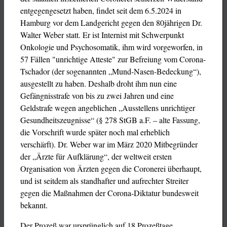
entgegengesetzt haben, findet seit dem 6.5.2024 in
Hamburg vor dem Landgericht gegen den 80jährigen Dr.
Walter Weber statt. Er ist Internist mit Schwerpunkt
Onkologie und Psychosomatik, ihm wird vorgeworfen, in
57 Fällen "unrichtige Atteste" zur Befreiung vom Corona-
Tschador (der sogenannten „Mund-Nasen-Bedeckung“),
ausgestellt zu haben. Deshalb droht ihm nun eine
Gefängnisstrafe von bis zu zwei Jahren und eine
Geldstrafe wegen angeblichen „Ausstellens unrichtiger
Gesundheitszeugnisse“ (§ 278 StGB a.F. – alte Fassung,
die Vorschrift wurde später noch mal erheblich
verschärft). Dr. Weber war im März 2020 Mitbegründer
der „Ärzte für Aufklärung“, der weltweit ersten
Organisation von Ärzten gegen die Coronerei überhaupt,
und ist seitdem als standhafter und aufrechter Streiter
gegen die Maßnahmen der Corona-Diktatur bundesweit
bekannt.
Der Prozeß war ursprünglich auf 18 Prozeßtage