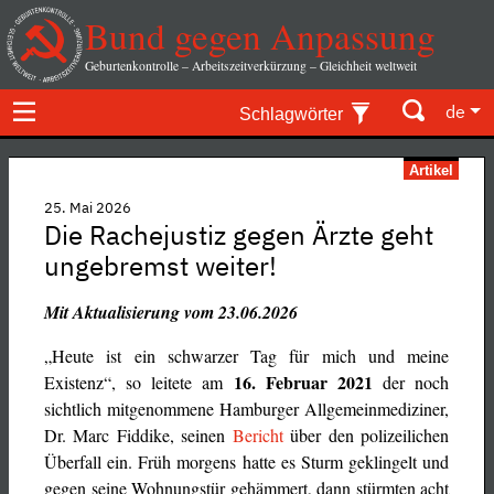
Bund gegen Anpassung
Geburtenkontrolle – Arbeitszeitverkürzung – Gleichheit weltweit
de
Schlagwörter
Artikel
25. Mai 2026
Die Rachejustiz gegen Ärzte geht
ungebremst weiter!
Mit Aktualisierung vom 23.06.2026
„Heute ist ein schwarzer Tag für mich und meine
16. Februar 2021
Existenz“, so leitete am
der noch
sichtlich mitgenommene Hamburger Allgemeinmediziner,
Dr. Marc Fiddike, seinen
Bericht
über den polizeilichen
Überfall ein. Früh morgens hatte es Sturm geklingelt und
gegen seine Wohnungstür gehämmert, dann stürmten acht