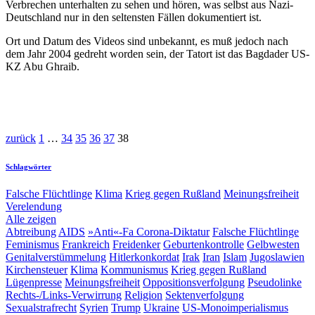
Verbrechen unterhalten zu sehen und hören, was selbst aus Nazi-
Deutschland nur in den seltensten Fällen dokumentiert ist.
Ort und Datum des Videos sind unbekannt, es muß jedoch nach
dem Jahr 2004 gedreht worden sein, der Tatort ist das Bagdader US-
KZ Abu Ghraib.
zurück
1
…
34
35
36
37
38
Schlagwörter
Falsche Flüchtlinge
Klima
Krieg gegen Rußland
Meinungsfreiheit
Verelendung
Alle zeigen
Abtreibung
AIDS
»Anti«-Fa
Corona-Diktatur
Falsche Flüchtlinge
Feminismus
Frankreich
Freidenker
Geburtenkontrolle
Gelbwesten
Genitalverstümmelung
Hitlerkonkordat
Irak
Iran
Islam
Jugoslawien
Kirchensteuer
Klima
Kommunismus
Krieg gegen Rußland
Lügenpresse
Meinungsfreiheit
Oppositionsverfolgung
Pseudolinke
Rechts-/Links-Verwirrung
Religion
Sektenverfolgung
Sexualstrafrecht
Syrien
Trump
Ukraine
US-Monoimperialismus