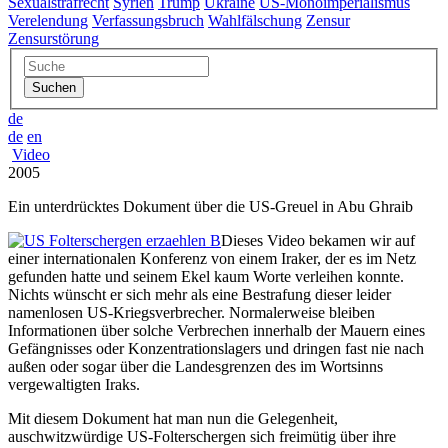
Sexualstrafrecht
Syrien
Trump
Ukraine
US-Monoimperialismus
Verelendung
Verfassungsbruch
Wahlfälschung
Zensur
Zensurstörung
de
de
en
Video
2005
Ein unterdrücktes Dokument über die US-Greuel in Abu Ghraib
Dieses Video bekamen wir auf
einer internationalen Konferenz von einem Iraker, der es im Netz
gefunden hatte und seinem Ekel kaum Worte verleihen konnte.
Nichts wünscht er sich mehr als eine Bestrafung dieser leider
namenlosen US-Kriegsverbrecher. Normalerweise bleiben
Informationen über solche Verbrechen innerhalb der Mauern eines
Gefängnisses oder Konzentrationslagers und dringen fast nie nach
außen oder sogar über die Landesgrenzen des im Wortsinns
vergewaltigten Iraks.
Mit diesem Dokument hat man nun die Gelegenheit,
auschwitzwürdige US-Folterschergen sich freimütig über ihre