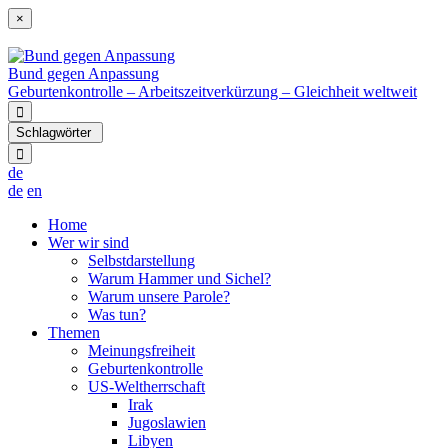
×
Bund gegen Anpassung
Geburtenkontrolle – Arbeitszeitverkürzung – Gleichheit weltweit
Schlagwörter
de
de
en
Home
Wer wir sind
Selbstdarstellung
Warum Hammer und Sichel?
Warum unsere Parole?
Was tun?
Themen
Meinungsfreiheit
Geburtenkontrolle
US-Weltherrschaft
Irak
Jugoslawien
Libyen