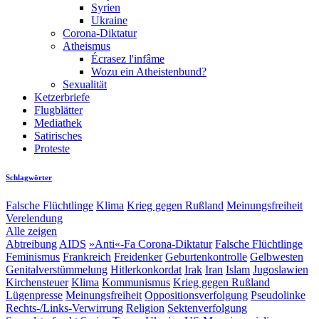
Syrien
Ukraine
Corona-Diktatur
Atheismus
Écrasez l'infâme
Wozu ein Atheistenbund?
Sexualität
Ketzerbriefe
Flugblätter
Mediathek
Satirisches
Proteste
Schlagwörter
Falsche Flüchtlinge
Klima
Krieg gegen Rußland
Meinungsfreiheit
Verelendung
Alle zeigen
Abtreibung
AIDS
»Anti«-Fa
Corona-Diktatur
Falsche Flüchtlinge
Feminismus
Frankreich
Freidenker
Geburtenkontrolle
Gelbwesten
Genitalverstümmelung
Hitlerkonkordat
Irak
Iran
Islam
Jugoslawien
Kirchensteuer
Klima
Kommunismus
Krieg gegen Rußland
Lügenpresse
Meinungsfreiheit
Oppositionsverfolgung
Pseudolinke
Rechts-/Links-Verwirrung
Religion
Sektenverfolgung