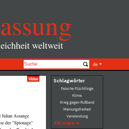
assung
eichheit weltweit
de
Video
Schlagwörter
Falsche Flüchtlinge
Klima
Krieg gegen Rußland
Meinungsfreiheit
l Julian Assange
Verelendung
Alle zeigen
ise der "Spionage"