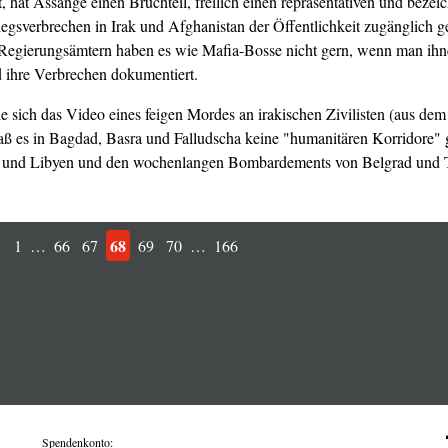
, hat Assange einen Bruchteil, freilich einen repräsentativen und bezei
egsverbrechen in Irak und Afghanistan der Öffentlichkeit zugänglich 
Regierungsämtern haben es wie Mafia-Bosse nicht gern, wenn man ihne
ihre Verbrechen dokumentiert.
e sich das Video eines feigen Mordes an irakischen Zivilisten (aus dem
daß es in Bagdad, Basra und Falludscha keine "humanitären Korridore"
 und Libyen und den wochenlangen Bombardements von Belgrad und Tr
68
1
…
66
67
69
70
…
166
Spendenkonto: