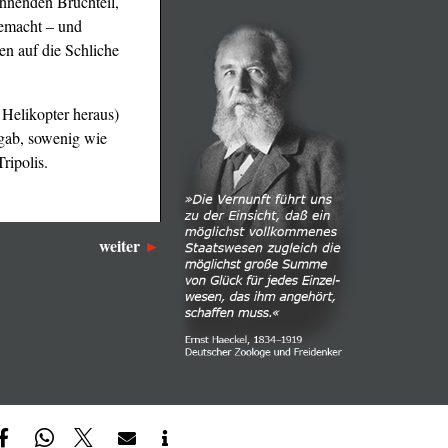
chnenden Bruchteil,
gemacht – und
n auf die Schliche
 Helikopter heraus)
 gab, sowenig wie
ipolis.
weiter