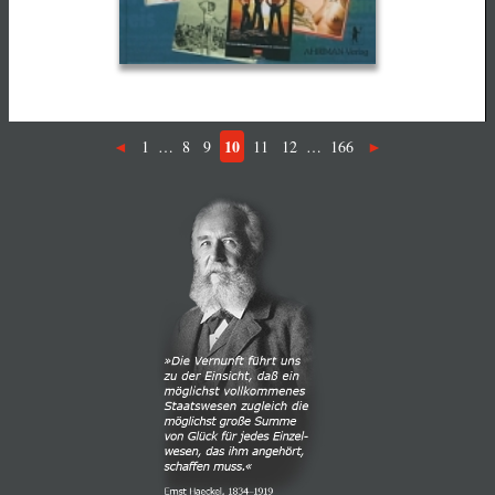
10
1
…
8
9
11
12
…
166