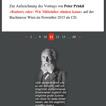
Peter Priskil
Zur Aufzeichnung des Vortrags von
Badawi, oder: Wie Mittelalter stinken kann
»
« auf der
Buchmesse Wien im November 2015 als CD.
11
1
…
9
10
12
13
…
49