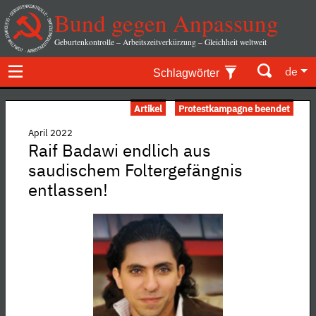
Bund gegen Anpassung
Geburtenkontrolle – Arbeitszeitverkürzung – Gleichheit weltweit
de
Schlagwörter
Artikel
Protestkampagne beendet
April 2022
Raif Badawi endlich aus
saudischem Foltergefängnis
entlassen!