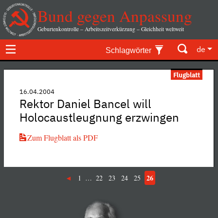
Bund gegen Anpassung
Geburtenkontrolle – Arbeitszeitverkürzung – Gleichheit weltweit
de
Schlagwörter
Flugblatt
16.04.2004
Rektor Daniel Bancel will
Holocaustleugnung erzwingen
Zum Flugblatt als PDF
26
1
…
22
23
24
25