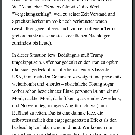
WTC-ähnlichen "Senders Gleiwitz" das Wort
"Vergeltungsschlag", weil zu seiner Zeit Verstand und
Sprachsauberkeit im Volk noch verbreiteter waren
(weshalb er gegen dieses auch zu mehr offenem Terror
greifen mußte als seine staatsrechtlichen Nachfolger
zumindest bis heute).
In dieser Situation bzw. Bedrängnis muß Trump
umgekippt sein. Offenbar gedenkt er, den Iran zu opfern
(da Israel, gedeckt durch die herrschende Klasse der
USA, ihm frech den Gehorsam verweigert und provokativ
weiterbombt und -mordet – absichtliche Tötung sogar
vorher schon bezeichneter Einzelpersonen ist nun einmal
Mord, nackter Mord, da hilft kein quasselndes Zwiedenk,
und Notwehr liegt mangels Angriff nicht vor), um
Rußland zu retten. Das ist eine dumme Idee, die
selbstverständlich den entgegengesetzten Effekt als den
beabsichtigten haben wird und muß. Wir können nur
versuchen, zu verstehen, wie es dazu kam; dazu müssen