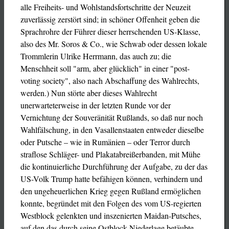
alle Freiheits- und Wohlstandsfortschritte der Neuzeit
zuverlässig zerstört sind; in schöner Offenheit geben die
Sprachrohre der Führer dieser herrschenden US-Klasse,
also des Mr. Soros & Co., wie Schwab oder dessen lokale
Trommlerin Ulrike Herrmann, das auch zu; die
Menschheit soll "arm, aber glücklich" in einer "post-
voting society", also nach Abschaffung des Wahlrechts,
werden.) Nun störte aber dieses Wahlrecht
unerwarteterweise in der letzten Runde vor der
Vernichtung der Souveränität Rußlands, so daß nur noch
Wahlfälschung, in den Vasallenstaaten entweder dieselbe
oder Putsche – wie in Rumänien – oder Terror durch
straflose Schläger- und Plakatabreißerbanden, mit Mühe
die kontinuierliche Durchführung der Aufgabe, zu der das
US-Volk Trump hatte befähigen können, verhindern und
den ungeheuerlichen Krieg gegen Rußland ermöglichen
konnte, begründet mit den Folgen des vom US-regierten
Westblock gelenkten und inszenierten Maidan-Putsches,
auf den das durch seine Ostblock-Niederlage betäubte