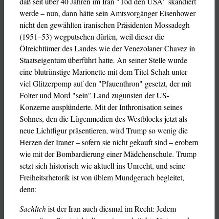
daß seit über 40 Jahren im Iran "Tod den USA" skandiert
werde – nun, dann hätte sein Amtsvorgänger Eisenhower
nicht den gewählten iranischen Präsidenten Mossadegh
(1951–53) wegputschen dürfen, weil dieser die
Ölreichtümer des Landes wie der Venezolaner Chavez in
Staatseigentum überführt hatte. An seiner Stelle wurde
eine blutrünstige Marionette mit dem Titel Schah unter
viel Glitzerpomp auf den "Pfauenthron" gesetzt, der mit
Folter und Mord "sein" Land zugunsten der US-
Konzerne ausplünderte. Mit der Inthronisation seines
Sohnes, den die Lügenmedien des Westblocks jetzt als
neue Lichtfigur präsentieren, wird Trump so wenig die
Herzen der Iraner – sofern sie nicht gekauft sind – erobern
wie mit der Bombardierung einer Mädchenschule. Trump
setzt sich historisch wie aktuell ins Unrecht, und seine
Freiheitsrhetorik ist von üblem Mundgeruch begleitet,
denn:
Sachlich
ist der Iran auch diesmal im Recht: Jedem