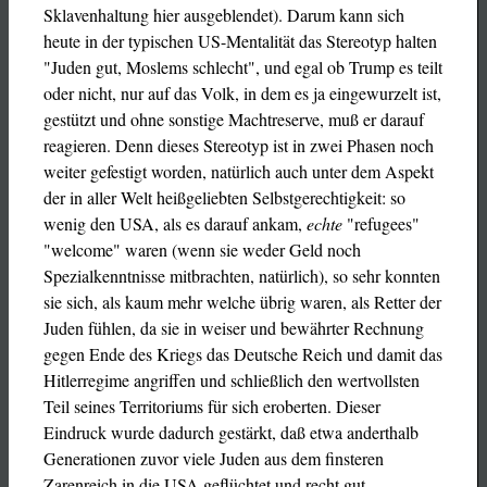
Sklavenhaltung hier ausgeblendet). Darum kann sich
heute in der typischen US-Mentalität das Stereotyp halten
"Juden gut, Moslems schlecht", und egal ob Trump es teilt
oder nicht, nur auf das Volk, in dem es ja eingewurzelt ist,
gestützt und ohne sonstige Machtreserve, muß er darauf
reagieren. Denn dieses Stereotyp ist in zwei Phasen noch
weiter gefestigt worden, natürlich auch unter dem Aspekt
der in aller Welt heißgeliebten Selbstgerechtigkeit: so
wenig den USA, als es darauf ankam,
echte
"refugees"
"welcome" waren (wenn sie weder Geld noch
Spezialkenntnisse mitbrachten, natürlich), so sehr konnten
sie sich, als kaum mehr welche übrig waren, als Retter der
Juden fühlen, da sie in weiser und bewährter Rechnung
gegen Ende des Kriegs das Deutsche Reich und damit das
Hitlerregime angriffen und schließlich den wertvollsten
Teil seines Territoriums für sich eroberten. Dieser
Eindruck wurde dadurch gestärkt, daß etwa anderthalb
Generationen zuvor viele Juden aus dem finsteren
Zarenreich in die USA geflüchtet und recht gut