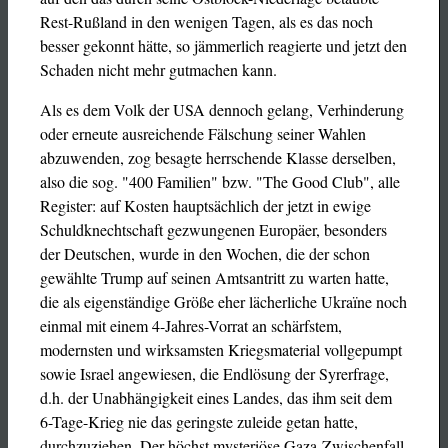
Rest-Rußland in den wenigen Tagen, als es das noch
besser gekonnt hätte, so jämmerlich reagierte und jetzt den
Schaden nicht mehr gutmachen kann.
Als es dem Volk der USA dennoch gelang, Verhinderung
oder erneute ausreichende Fälschung seiner Wahlen
abzuwenden, zog besagte herrschende Klasse derselben,
also die sog. "400 Familien" bzw. "The Good Club", alle
Register: auf Kosten hauptsächlich der jetzt in ewige
Schuldknechtschaft gezwungenen Europäer, besonders
der Deutschen, wurde in den Wochen, die der schon
gewählte Trump auf seinen Amtsantritt zu warten hatte,
die als eigenständige Größe eher lächerliche Ukraïne noch
einmal mit einem 4-Jahres-Vorrat an schärfstem,
modernsten und wirksamsten Kriegsmaterial vollgepumpt
sowie Israel angewiesen, die Endlösung der Syrerfrage,
d.h. der Unabhängigkeit eines Landes, das ihm seit dem
6-Tage-Krieg nie das geringste zuleide getan hatte,
durchzuziehen. Der höchst mysteriöse Gaza-Zwischenfall