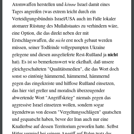
Atomwaffen herstellen und
könne
Israel damit eines
Tages angreifen (was extrem leicht durch ein
Verteidigungsbündnis Israel/USA auch im Falle lokaler
atomarer Rüstung des Mullahstaates zu verhindern wäre,
eine Option, die das direkt neben der mit
Erstschlagswaffen, die
nicht
erst noch gebaut werden
müssen, seiner Todfeinde vollgepumpten Ukraïne
nicht
gelegene und diesen ausgelieferte Rest-Rußland ja
hat). Es ist so bemerkenswert wie ekelhaft, daß unsere
gleichgeschalteten "Qualitätsmedien", die das Wort doch
sonst so eintönig hämmernd, hämmernd, hämmernd
gegen das eingekreiste und hilflose Rußland einsetzen,
das hier viel greller und moralisch überzeugender
abwertende Wort "Angriffskrieg" niemals gegen das
aggressive Israel einsetzen wollen, sondern sogar
irgendetwas von dessen "Vergeltungsschlägen" quatschen
und gequatscht haben, bevor der Iran auch nur eine
Knallerbse auf dessen Territorium geworfen hatte. Selbst
Hitler vermied bei seinem Angriff auf Polen trotz des