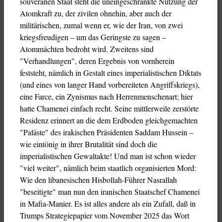
souveränen Staat steht die uneingeschränkte Nutzung der
Atomkraft zu, der zivilen ohnehin, aber auch der
militärischen, zumal wenn er, wie der Iran, von zwei
kriegsfreudigen – um das Geringste zu sagen –
Atommächten bedroht wird. Zweitens sind
"Verhandlungen", deren Ergebnis von vornherein
feststeht, nämlich in Gestalt eines imperialistischen Diktats
(und eines von langer Hand vorbereiteten Angriffskriegs),
eine Farce, ein Zynismus nach Herrenmenschenart; hier
hatte Chamenei einfach recht. Seine mittlerweile zerstörte
Residenz erinnert an die dem Erdboden gleichgemachten
"Paläste" des irakischen Präsidenten Saddam Hussein –
wie eintönig in ihrer Brutalität sind doch die
imperialistischen Gewaltakte! Und man ist schon wieder
"viel weiter", nämlich beim staatlich organisierten Mord:
Wie den libanesischen Hisbollah-Führer Nasrallah
"beseitigte" man nun den iranischen Staatschef Chamenei
in Mafia-Manier. Es ist alles andere als ein Zufall, daß in
Trumps Strategiepapier vom November 2025 das Wort