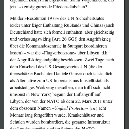
jetzt so emsig gurrende Friedenstäubchen?
Mit der »Resolution 1973« des UN-Sicherheitsrates –
leider unter feiger Enthaltung Rußlands und Chinas (auch
Deutschland hatte sich formell enthalten, aber gleichzeitig
und verfassungswidrig [Art. 26 GG!] den Angriffskrieg
über die Kommandozentrale in Stuttgart koordinieren
lassen) – war die »Flugverbotszone« über Libyen, d.h.
der Angriffskrieg endgültig beschlossen. Zwei Tage nach
dem Entscheid des US-Gesangvereins UN (die der
überschätzte Buchautor Daniele Ganser doch tatsächlich
als Alternative zum US-Imperialismus hinstellt statt als
arbeitsteiliges Werkzeug desselben; man trifft sich nicht
umsonst in New York) begann der Luftangriff auf
Libyen, der von der NATO ab dem 22. März 2011 unter
dem obszönen Namen »
Unified Protector
« (
sic
) acht
Monate lang fortgeführt wurde. Krankenhäuser und
Schulen wurden bombardiert, die gesamte Infrastruktur
des Landes zerstört, und im Schutz des NATO-