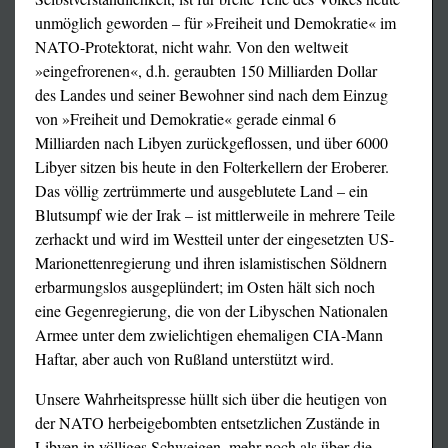
unmöglich geworden – für »Freiheit und Demokratie« im
NATO-Protektorat, nicht wahr. Von den weltweit
»eingefrorenen«, d.h. geraubten 150 Milliarden Dollar
des Landes und seiner Bewohner sind nach dem Einzug
von »Freiheit und Demokratie« gerade einmal 6
Milliarden nach Libyen zurückgeflossen, und über 6000
Libyer sitzen bis heute in den Folterkellern der Eroberer.
Das völlig zertrümmerte und ausgeblutete Land – ein
Blutsumpf wie der Irak – ist mittlerweile in mehrere Teile
zerhackt und wird im Westteil unter der eingesetzten US-
Marionettenregierung und ihren islamistischen Söldnern
erbarmungslos ausgeplündert; im Osten hält sich noch
eine Gegenregierung, die von der Libyschen Nationalen
Armee unter dem zwielichtigen ehemaligen CIA-Mann
Haftar, aber auch von Rußland unterstützt wird.
Unsere Wahrheitspresse hüllt sich über die heutigen von
der NATO herbeigebombten entsetzlichen Zustände in
Libyen in völliges Schweigen, mehr noch als über die