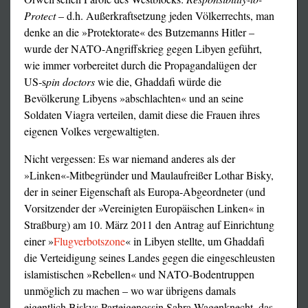
Protect
– d.h. Außerkraftsetzung jeden Völkerrechts, man
denke an die »Protektorate« des Butzemanns Hitler –
wurde der NATO-Angriffskrieg gegen Libyen geführt,
wie immer vorbereitet durch die Propagandalügen der
US-s
pin doctors
wie die, Ghaddafi würde die
Bevölkerung Libyens »abschlachten« und an seine
Soldaten Viagra verteilen, damit diese die Frauen ihres
eigenen Volkes vergewaltigten.
Nicht vergessen: Es war niemand anderes als der
»Linken«-Mitbegründer und Maulaufreißer Lothar Bisky,
der in seiner Eigenschaft als Europa-Abgeordneter (und
Vorsitzender der »Vereinigten Europäischen Linken« in
Straßburg) am 10. März 2011 den Antrag auf Einrichtung
einer »
Flugverbotszone
« in Libyen stellte, um Ghaddafi
die Verteidigung seines Landes gegen die eingeschleusten
islamistischen »Rebellen« und NATO-Bodentruppen
unmöglich zu machen – wo war übrigens damals
eigentlich Biskys Parteigenossin Sahra Wagenknecht, das