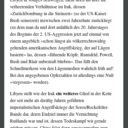
verheerenden Verhältnisse im Irak, dessen
»Zurückbombung in die Steinzeit« (so der US-Kaiser
Bush seinerzeit) inzwischen zwei Jahrzehnte zurückliegt
(zu dem man da und dort anläßlich des 20. Jahrestages
des Beginns der 2. US-Aggression jetzt auf einmal von
einem angeblich »schon längst als völkerrechtswidrig
geltenden amerikanischen Angriffskrieg, der auf Lügen
basierte« las, dessen »führende Köpfe, Rumsfeld, Powell,
Bush und Blair unbestraft blieben«. Das fällt den
Schnellmerkern von den Lügenmedien wahrlich früh auf!
Bei den angegebenen Opferzahlen ist allerdings eine Null
»vergessen« worden).
ein weiteres
Libyen stellt wie der Irak
Glied in der Kette
der seit mehr als dreißig Jahren geführten
imperialistischen Angriffskriege der Soros/Rockefeller-
Bande dar, deren Endziel immer die Vernichtung
Rußlands war und ist, dessen Todeskampf wir gerade
erleben müssen. China folgt dann gewissermaßen zum