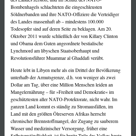
Bombenhagels schlachteten die eingeschleusten
Söldnerbanden und ihre NATO-Offiziere die Verteidiger
des Landes massenhaft ab – mindestens 100.000
Todesopfer sind auf deren Seite zu beklagen. Am 20.
Oktober 2011 wurde schließlich der von Killary Clinton
und Obama dem Guten angeordnete bestialische
Lynchmord am libyschen Staatsoberhaupt und
Revolutionsführer Muammar al Ghaddafi verübt.
Heute lebt in Libyen mehr als ein Drittel der Bevölkerung
unterhalb der Armutsgrenze, d.h. von weniger als zwei
Dollar am Tag, über eine Million Menschen leiden an
Mangelernährung – für »Freiheit und Demokratie« im
geschütztesten aller NATO-Protektorate, nicht wahr. Im
ganzen Land kommt es ständig zu Stromausfällen, im
Land mit den größten Ölreserven Afrikas herrscht
chronischer Brennstoffmangel, der Zugang zu sauberem
Wasser und medizinischer Versorgung, früher eine
Selbstverständlichkeit, ist für breite Teile des Volkes heute