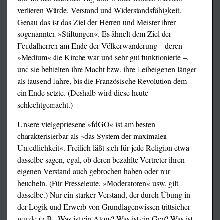
verlieren Würde, Verstand und Widerstandsfähigkeit.
Genau das ist das Ziel der Herren und Meister ihrer
sogenannten »Stiftungen«. Es ähnelt dem Ziel der
Feudalherren am Ende der Völkerwanderung – deren
»Medium« die Kirche war und sehr gut funktionierte –,
und sie behielten ihre Macht bzw. ihre Leibeigenen länger
als tausend Jahre, bis die Französische Revolution dem
ein Ende setzte. (Deshalb wird diese heute
schlechtgemacht.)
Unsere vielgepriesene »fdGO« ist am besten
charakterisierbar als »das System der maximalen
Unredlichkeit«. Freilich läßt sich für jede Religion etwa
dasselbe sagen, egal, ob deren bezahlte Vertreter ihren
eigenen Verstand auch gebrochen haben oder nur
heucheln. (Für Presseleute, »Moderatoren« usw. gilt
dasselbe.) Nur ein starker Verstand, der durch Übung in
der Logik und Erwerb von Grundlagenwissen trittsicher
wurde (z.B.: Was ist ein Atom? Was ist ein Gen? Was ist