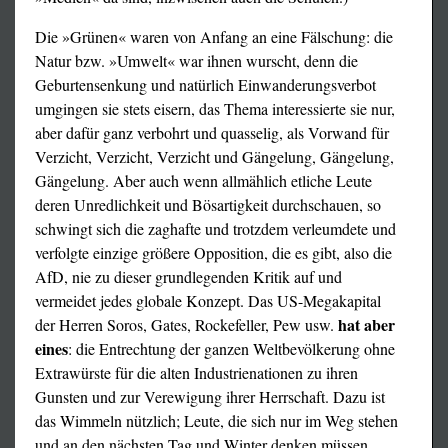
Die »Grünen« waren von Anfang an eine Fälschung: die
Natur bzw. »Umwelt« war ihnen wurscht, denn die
Geburtensenkung und natürlich Einwanderungsverbot
umgingen sie stets eisern, das Thema interessierte sie nur,
aber dafür ganz verbohrt und quasselig, als Vorwand für
Verzicht, Verzicht, Verzicht und Gängelung, Gängelung,
Gängelung. Aber auch wenn allmählich etliche Leute
deren Unredlichkeit und Bösartigkeit durchschauen, so
schwingt sich die zaghafte und trotzdem verleumdete und
verfolgte einzige größere Opposition, die es gibt, also die
AfD, nie zu dieser grundlegenden Kritik auf und
vermeidet jedes globale Konzept. Das US-Megakapital
hat aber
der Herren Soros, Gates, Rockefeller, Pew usw.
eines
: die Entrechtung der ganzen Weltbevölkerung ohne
Extrawürste für die alten Industrienationen zu ihren
Gunsten und zur Verewigung ihrer Herrschaft. Dazu ist
das Wimmeln nützlich; Leute, die sich nur im Weg stehen
und an den nächsten Tag und Winter denken müssen,