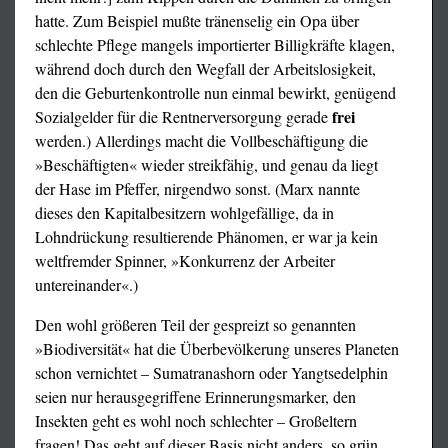
hatte. Zum Beispiel mußte tränenselig ein Opa über
schlechte Pflege mangels importierter Billigkräfte klagen,
während doch durch den Wegfall der Arbeitslosigkeit,
den die Geburtenkontrolle nun einmal bewirkt, genügend
frei
Sozialgelder für die Rentnerversorgung gerade
werden.) Allerdings macht die Vollbeschäftigung die
»Beschäftigten« wieder streikfähig, und genau da liegt
der Hase im Pfeffer, nirgendwo sonst. (Marx nannte
dieses den Kapitalbesitzern wohlgefällige, da in
Lohndrückung resultierende Phänomen, er war ja kein
weltfremder Spinner, »Konkurrenz der Arbeiter
untereinander«.)
Den wohl größeren Teil der gespreizt so genannten
»Biodiversität« hat die Überbevölkerung unseres Planeten
schon vernichtet – Sumatranashorn oder Yangtsedelphin
seien nur herausgegriffene Erinnerungsmarker, den
Insekten geht es wohl noch schlechter – Großeltern
fragen! Das geht auf dieser Basis nicht anders, so grün