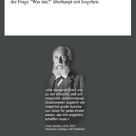
der Frage "Was tun?" überhaupt erst losgehen.