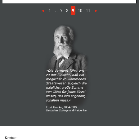
9
1
…
7
8
10
11
Kontakt: