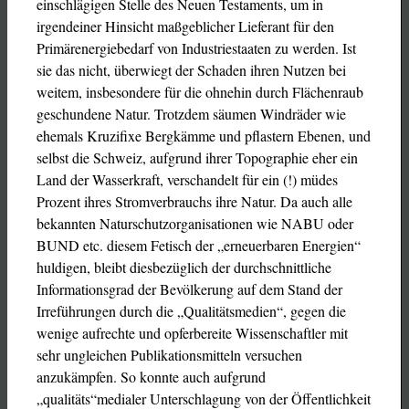
einschlägigen Stelle des Neuen Testaments, um in
irgendeiner Hinsicht maßgeblicher Lieferant für den
Primärenergiebedarf von Industriestaaten zu werden. Ist
sie das nicht, überwiegt der Schaden ihren Nutzen bei
weitem, insbesondere für die ohnehin durch Flächenraub
geschundene Natur. Trotzdem säumen Windräder wie
ehemals Kruzifixe Bergkämme und pflastern Ebenen, und
selbst die Schweiz, aufgrund ihrer Topographie eher ein
Land der Wasserkraft, verschandelt für ein (!) müdes
Prozent ihres Stromverbrauchs ihre Natur. Da auch alle
bekannten Naturschutzorganisationen wie NABU oder
BUND etc. diesem Fetisch der „erneuerbaren Energien“
huldigen, bleibt diesbezüglich der durchschnittliche
Informationsgrad der Bevölkerung auf dem Stand der
Irreführungen durch die „Qualitätsmedien“, gegen die
wenige aufrechte und opferbereite Wissenschaftler mit
sehr ungleichen Publikationsmitteln versuchen
anzukämpfen. So konnte auch aufgrund
„qualitäts“medialer Unterschlagung von der Öffentlichkeit