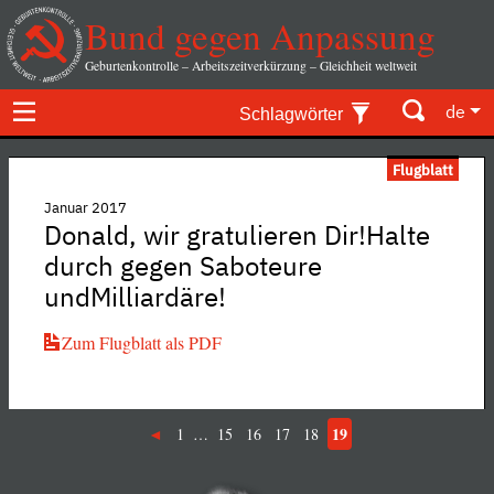
Bund gegen Anpassung
Geburtenkontrolle – Arbeitszeitverkürzung – Gleichheit weltweit
de
Schlagwörter
Flugblatt
Januar 2017
Donald, wir gratulieren Dir!Halte
durch gegen Saboteure
undMilliardäre!
Zum Flugblatt als PDF
19
1
…
15
16
17
18