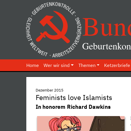
Bun
Geburtenkont
Home
Wer wir sind
Themen
Ketzerbriefe
Dezember 2015
Feminists love Islamists
In honorem Richard
Dawkins