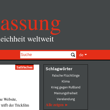
assung
eichheit weltweit
de
Satirisches
Schlagwörter
Falsche Flüchtlinge
Klima
Krieg gegen Rußland
Meinungsfreiheit
ne Website,
Verelendung
Alle zeigen
rifft der Trickfilm