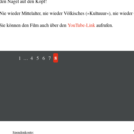
den Nagel auf den Kopf!
Nie wieder Mittelalter, nie wieder Völkisches (»Kultuuur«), nie wieder
Sie können den Film auch über den
YouTube-Link
aufrufen.
8
1
…
4
5
6
7
Spendenkonto: