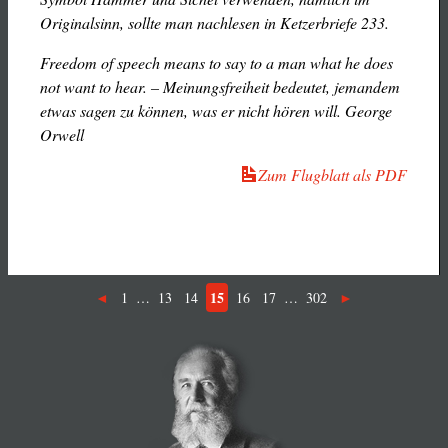
Originalsinn, sollte man nachlesen in Ketzerbriefe 233.
Freedom of speech means to say to a man what he does
not want to hear. – Meinungsfreiheit bedeutet, jemandem
etwas sagen zu können, was er nicht hören will. George
Orwell
Zum Flugblatt als PDF
15
1
…
13
14
16
17
…
302