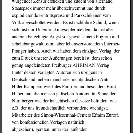
würgender Zensur ersticken und zudem von allerhand
Staatspack immer mehr überschwemmt und durch
explodierende Eintrittspreise und Parkschikanen vom
Volk abgeschottet werden. Es ist nicht ihre Schuld, wenn
sich fast nur Unterdrückungsopfer melden, da fast alle
anderen berechtigte Angst vor gewaltsamem Pogrom und
scheinbar gewaltlosem, aber lebenszerstörendem Internet-
Pranger haben. Auch wir haben dem einzigen Verlag, der
zum Druck unserer Äußerungen bereit ist, dem schon
genug angefeindeten Freiburger AHRIMAN-Verlag
(unter dessen verlegten Autoren sich übrigens in
Deutschland, neben mancherlei nichtjüdischen Anti-
Hitler-Kämpfern wie Jules Fourrier und besonders Ernst
Haberland, die meisten jüdischen Autoren im Sinne der
Nürnberger wie der halachischen Gesetze befinden, wie
z.B. der uns freundschaftlich verbundene wichtigste
Mitarbeiter des Simon-Wiesenthal-Centers Efraim Zuroff,
von konfessionellen Verlagen natürlich
abgesehen), geraten, unter der laufenden