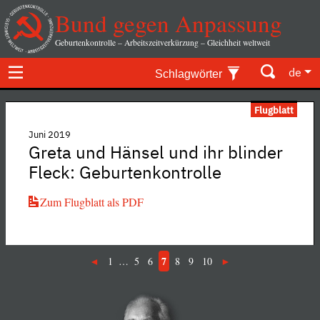
Bund gegen Anpassung
Geburtenkontrolle – Arbeitszeitverkürzung – Gleichheit weltweit
de
Schlagwörter
Flugblatt
Juni 2019
Greta und Hänsel und ihr blinder
Fleck: Geburtenkontrolle
Zum Flugblatt als PDF
7
1
…
5
6
8
9
10