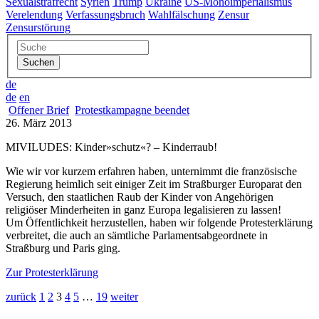
Sexualstrafrecht
Syrien
Trump
Ukraine
US-Monoimperialismus
Verelendung
Verfassungsbruch
Wahlfälschung
Zensur
Zensurstörung
de
de
en
Offener Brief
Protestkampagne beendet
26. März 2013
MIVILUDES: Kinder»schutz«? – Kinderraub!
Wie wir vor kurzem erfahren haben, unternimmt die französische
Regierung heimlich seit einiger Zeit im Straßburger Europarat den
Versuch, den staatlichen Raub der Kinder von Angehörigen
religiöser Minderheiten in ganz Europa legalisieren zu lassen!
Um Öffentlichkeit herzustellen, haben wir folgende Protesterklärung
verbreitet, die auch an sämtliche Parlamentsabgeordnete in
Straßburg und Paris ging.
Zur Protesterklärung
zurück
1
2
3
4
5
…
19
weiter