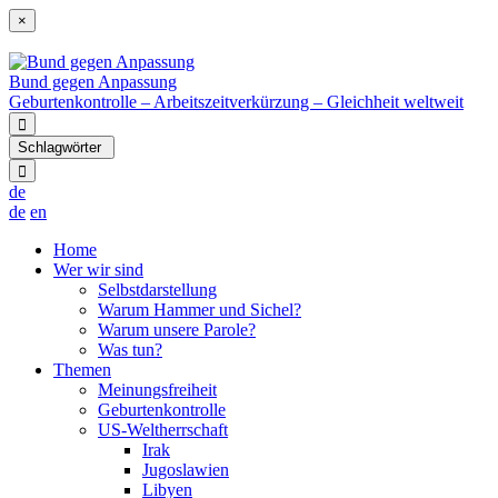
×
Bund gegen Anpassung
Geburtenkontrolle – Arbeitszeitverkürzung – Gleichheit weltweit
Schlagwörter
de
de
en
Home
Wer wir sind
Selbstdarstellung
Warum Hammer und Sichel?
Warum unsere Parole?
Was tun?
Themen
Meinungsfreiheit
Geburtenkontrolle
US-Weltherrschaft
Irak
Jugoslawien
Libyen