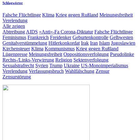
Schlagwörter
Falsche Flüchtlinge
Klima
Krieg gegen Rußland
Meinungsfreiheit
Verelendung
Alle zeigen
Abtreibung
AIDS
»Anti«-Fa
Corona-Diktatur
Falsche Flüchtlinge
Feminismus
Frankreich
Freidenker
Geburtenkontrolle
Gelbwesten
Genitalverstümmelung
Hitlerkonkordat
Irak
Iran
Islam
Jugoslawien
Kirchensteuer
Klima
Kommunismus
Krieg gegen Rußland
Lügenpresse
Meinungsfreiheit
Oppositionsverfolgung
Pseudolinke
Rechts-/Links-Verwirrung
Religion
Sektenverfolgung
Sexualstrafrecht
Syrien
Trump
Ukraine
US-Monoimperialismus
Verelendung
Verfassungsbruch
Wahlfälschung
Zensur
Zensurstörung