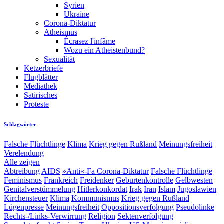
Syrien
Ukraine
Corona-Diktatur
Atheismus
Écrasez l'infâme
Wozu ein Atheistenbund?
Sexualität
Ketzerbriefe
Flugblätter
Mediathek
Satirisches
Proteste
Schlagwörter
Falsche Flüchtlinge
Klima
Krieg gegen Rußland
Meinungsfreiheit
Verelendung
Alle zeigen
Abtreibung
AIDS
»Anti«-Fa
Corona-Diktatur
Falsche Flüchtlinge
Feminismus
Frankreich
Freidenker
Geburtenkontrolle
Gelbwesten
Genitalverstümmelung
Hitlerkonkordat
Irak
Iran
Islam
Jugoslawien
Kirchensteuer
Klima
Kommunismus
Krieg gegen Rußland
Lügenpresse
Meinungsfreiheit
Oppositionsverfolgung
Pseudolinke
Rechts-/Links-Verwirrung
Religion
Sektenverfolgung