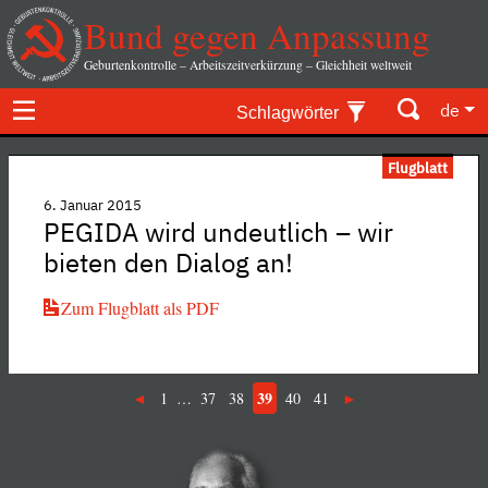
Bund gegen Anpassung
Geburtenkontrolle – Arbeitszeitverkürzung – Gleichheit weltweit
de
Schlagwörter
Flugblatt
6. Januar 2015
PEGIDA wird undeutlich – wir
bieten den Dialog an!
Zum Flugblatt als PDF
39
1
…
37
38
40
41