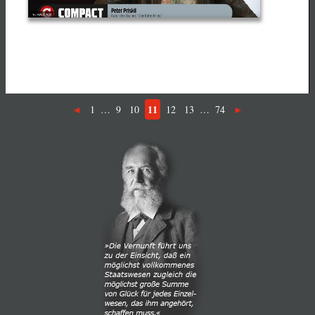
11
1
…
9
10
12
13
…
74