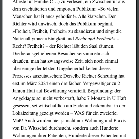
Atteste für Familie C…) zu verlesen, ein Zwischenruf aus
dem erschütterten und empörten Publikum: »So vielen
Menschen hat Bianca geholfen!« Alle klatschen. Der
Richter wird unwirsch, doch das Publikum beginnt,
»Freiheit, Freiheit, Freiheit« zu skandieren und singt die
Nationalhymne: »Einigkeit und
Recht und Freiheit
!« –
Recht? Freiheit? – der Richter läßt den Saal räumen.
Die herausgetriebenen Besucher versammeln sich
draußen, man hat zwangsweise Zeit, sich noch einmal
über einige der letzten Ungeheuerlichkeiten dieses
Prozesses auszutauschen: Derselbe Richter Scheuring hat
erst im März 2024 einen dreifachen Vergewaltiger zu 2
Jahren Haft auf Bewährung verurteilt. Begründung: der
Angeklagte sei nicht vorbestraft, habe 7 Monate in U-Haft
gesessen, sei wirtschaftlich am Ende und erkennbar in der
Lokalzeitung gezeigt worden – WAS für ein zweierlei
Maß! Auch wurden hier ja nicht nur Wohnung und Praxis
von Dr. Witzschel durchsucht, sondern auch Hunderte
Wohnungen ihrer Patienten, Hunderte dieser Patienten mit