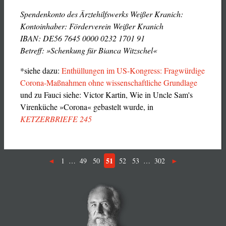
Spendenkonto des Ärztehilfswerks Weißer Kranich:
Kontoinhaber: Förderverein Weißer Kranich
IBAN: DE56 7645 0000 0232 1701 91
Betreff: »Schenkung für Bianca Witzschel«
*siehe dazu:
Enthüllungen im US-Kongress: Fragwürdige
Corona-Maßnahmen ohne wissenschaftliche Grundlage
und zu Fauci siehe: Victor Kartin, Wie in Uncle Sam's
Virenküche »Corona« gebastelt wurde, in
KETZERBRIEFE 245
51
1
…
49
50
52
53
…
302