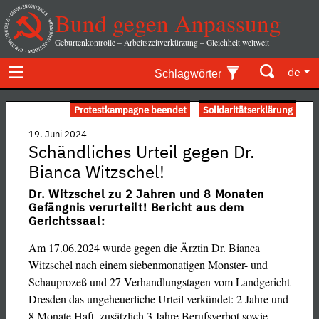
Bund gegen Anpassung
Geburtenkontrolle – Arbeitszeitverkürzung – Gleichheit weltweit
de
Schlagwörter
Protestkampagne beendet
Solidaritätserklärung
19. Juni 2024
Schändliches Urteil gegen Dr.
Bianca Witzschel!
Dr. Witzschel zu 2 Jahren und 8 Monaten
Gefängnis verurteilt! Bericht aus dem
Gerichtssaal:
Am 17.06.2024 wurde gegen die Ärztin Dr. Bianca
Witzschel nach einem siebenmonatigen Monster- und
Schauprozeß und 27 Verhandlungstagen vom Landgericht
Dresden das ungeheuerliche Urteil verkündet: 2 Jahre und
8 Monate Haft, zusätzlich 3 Jahre Berufsverbot sowie