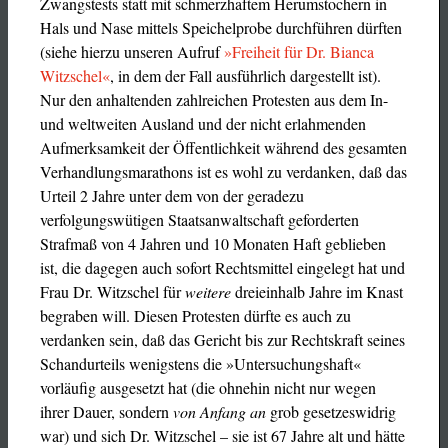
Zwangstests statt mit schmerzhaftem Herumstochern in
Hals und Nase mittels Speichelprobe durchführen dürften
(siehe hierzu unseren Aufruf
»Freiheit für Dr. Bianca
Witzschel«
, in dem der Fall ausführlich dargestellt ist).
Nur den anhaltenden zahlreichen Protesten aus dem In-
und weltweiten Ausland und der nicht erlahmenden
Aufmerksamkeit der Öffentlichkeit während des gesamten
Verhandlungsmarathons ist es wohl zu verdanken, daß das
Urteil 2 Jahre unter dem von der geradezu
verfolgungswütigen Staatsanwaltschaft geforderten
Strafmaß von 4 Jahren und 10 Monaten Haft geblieben
ist, die dagegen auch sofort Rechtsmittel eingelegt hat und
Frau Dr. Witzschel für
weitere
dreieinhalb Jahre im Knast
begraben will. Diesen Protesten dürfte es auch zu
verdanken sein, daß das Gericht bis zur Rechtskraft seines
Schandurteils wenigstens die »Untersuchungshaft«
vorläufig ausgesetzt hat (die ohnehin nicht nur wegen
ihrer Dauer, sondern
von Anfang an
grob gesetzeswidrig
war) und sich Dr. Witzschel – sie ist 67 Jahre alt und hätte