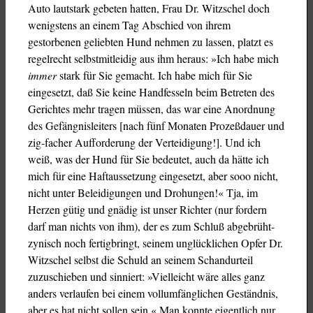
Auto lautstark gebeten hatten, Frau Dr. Witzschel doch
wenigstens an einem Tag Abschied von ihrem
gestorbenen geliebten Hund nehmen zu lassen, platzt es
regelrecht selbstmitleidig aus ihm heraus: »Ich habe mich
immer
stark für Sie gemacht. Ich habe mich für Sie
eingesetzt, daß Sie keine Handfesseln beim Betreten des
Gerichtes mehr tragen müssen, das war eine Anordnung
des Gefängnisleiters [nach fünf Monaten Prozeßdauer und
zig-facher Aufforderung der Verteidigung!]. Und ich
weiß, was der Hund für Sie bedeutet, auch da hätte ich
mich für eine Haftaussetzung eingesetzt, aber sooo nicht,
nicht unter Beleidigungen und Drohungen!« Tja, im
Herzen gütig und gnädig ist unser Richter (nur fordern
darf man nichts von ihm), der es zum Schluß abgebrüht-
zynisch noch fertigbringt, seinem unglücklichen Opfer Dr.
Witzschel selbst die Schuld an seinem Schandurteil
zuzuschieben und sinniert: »Vielleicht wäre alles ganz
anders verlaufen bei einem vollumfänglichen Geständnis,
aber es hat nicht sollen sein.« Man konnte eigentlich nur