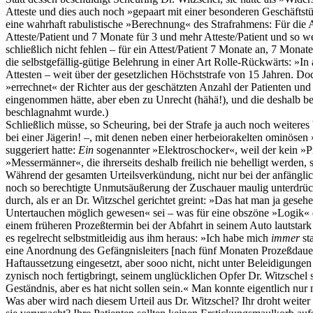
Atteste und dies auch noch »gepaart mit einer besonderen Geschäftstüc
eine wahrhaft rabulistische »Berechnung« des Strafrahmens: Für die A
Atteste/Patient und 7 Monate für 3 und mehr Atteste/Patient und so we
schließlich nicht fehlen – für ein Attest/Patient 7 Monate an, 7 Mon
die selbstgefällig-gütige Belehrung in einer Art Rolle-Rückwärts: »I
Attesten – weit über der gesetzlichen Höchststrafe von 15 Jahren. Do
»errechnet« der Richter aus der geschätzten Anzahl der Patienten un
eingenommen hätte, aber eben zu Unrecht (hähä!), und die deshalb be
beschlagnahmt wurde.)
Schließlich müsse, so Scheuring, bei der Strafe ja auch noch weiter
bei einer Jägerin! –, mit denen neben einer herbeiorakelten ominös
suggeriert hatte:
Ein
sogenannter »Elektroschocker«, weil der kein »Pr
»Messermänner«, die ihrerseits deshalb freilich nie behelligt werden
Während der gesamten Urteilsverkündung, nicht nur bei der anfänglich
noch so berechtigte Unmutsäußerung der Zuschauer maulig unterdrückt 
durch, als er an Dr. Witzschel gerichtet greint: »Das hat man ja ges
Untertauchen möglich gewesen« sei – was für eine obszöne »Logik« d
einem früheren Prozeßtermin bei der Abfahrt in seinem Auto lautstar
es regelrecht selbstmitleidig aus ihm heraus: »Ich habe mich
immer
st
eine Anordnung des Gefängnisleiters [nach fünf Monaten Prozeßdauer 
Haftaussetzung eingesetzt, aber sooo nicht, nicht unter Beleidigunge
zynisch noch fertigbringt, seinem unglücklichen Opfer Dr. Witzschel 
Geständnis, aber es hat nicht sollen sein.« Man konnte eigentlich nu
Was aber wird nach diesem Urteil aus Dr. Witzschel? Ihr droht weiter