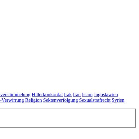
lverstümmelung
Hitlerkonkordat
Irak
Iran
Islam
Jugoslawien
s-Verwirrung
Religion
Sektenverfolgung
Sexualstrafrecht
Syrien