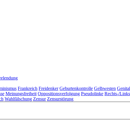
relendung
minismus
Frankreich
Freidenker
Geburtenkontrolle
Gelbwesten
Genita
sse
Meinungsfreiheit
Oppositionsverfolgung
Pseudolinke
Rechts-/Link
ch
Wahlfälschung
Zensur
Zensurstörung