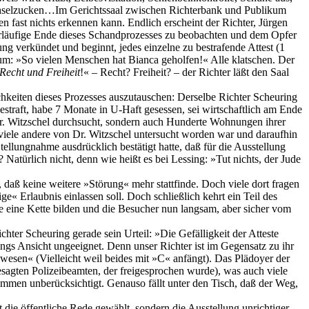
Achselzucken…Im Gerichtssaal zwischen Richterbank und Publikum
 fast nichts erkennen kann. Endlich erscheint der Richter, Jürgen
orläufige Ende dieses Schandprozesses zu beobachten und dem Opfer
ng verkündet und beginnt, jedes einzelne zu bestrafende Attest (1
ikum: »So vielen Menschen hat Bianca geholfen!« Alle klatschen. Der
Recht und Freiheit
!« – Recht? Freiheit? – der Richter läßt den Saal
hkeiten dieses Prozesses auszutauschen: Derselbe Richter Scheuring
estraft, habe 7 Monate in U-Haft gesessen, sei wirtschaftlich am Ende
r. Witzschel durchsucht, sondern auch Hunderte Wohnungen ihrer
 viele andere von Dr. Witzschel untersucht worden war und daraufhin
llungnahme ausdrücklich bestätigt hatte, daß für die Ausstellung
 Natürlich nicht, denn wie heißt es bei Lessing: »Tut nichts, der Jude
 daß keine weitere »Störung« mehr stattfinde. Doch viele dort fragen
« Erlaubnis einlassen soll. Doch schließlich kehrt ein Teil des
e eine Kette bilden und die Besucher nun langsam, aber sicher vom
hter Scheuring gerade sein Urteil: »Die Gefälligkeit der Atteste
ings Ansicht ungeeignet. Denn unser Richter ist im Gegensatz zu ihr
ewesen« (Vielleicht weil beides mit »C« anfängt). Das Plädoyer der
esagten Polizeibeamten, der freigesprochen wurde), was auch viele
kommen unberücksichtigt. Genauso fällt unter den Tisch, daß der Weg,
ht die öffentliche Rede gewählt, sondern die Ausstellung unrichtiger