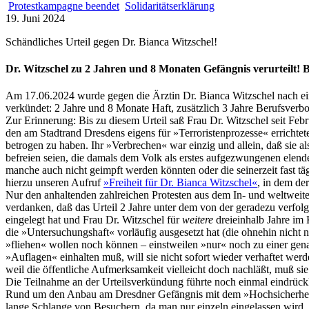
Protestkampagne beendet
Solidaritätserklärung
19. Juni 2024
Schändliches Urteil gegen Dr. Bianca Witzschel!
Dr. Witzschel zu 2 Jahren und 8 Monaten Gefängnis verurteilt! B
Am 17.06.2024 wurde gegen die Ärztin Dr. Bianca Witzschel nach e
verkündet: 2 Jahre und 8 Monate Haft, zusätzlich 3 Jahre Berufsver
Zur Erinnerung: Bis zu diesem Urteil saß Frau Dr. Witzschel seit Feb
den am Stadtrand Dresdens eigens für »Terroristenprozesse« errichtet
betrogen zu haben. Ihr »Verbrechen« war einzig und allein, daß sie a
befreien seien, die damals dem Volk als erstes aufgezwungenen elend
manche auch nicht geimpft werden könnten oder die seinerzeit fast t
hierzu unseren Aufruf
»Freiheit für Dr. Bianca Witzschel«
, in dem der
Nur den anhaltenden zahlreichen Protesten aus dem In- und weltweit
verdanken, daß das Urteil 2 Jahre unter dem von der geradezu verfol
eingelegt hat und Frau Dr. Witzschel für
weitere
dreieinhalb Jahre im 
die »Untersuchungshaft« vorläufig ausgesetzt hat (die ohnehin nicht
»fliehen« wollen noch können – einstweilen »nur« noch zu einer gena
»Auflagen« einhalten muß, will sie nicht sofort wieder verhaftet werd
weil die öffentliche Aufmerksamkeit vielleicht doch nachläßt, muß si
Die Teilnahme an der Urteilsverkündung führte noch einmal eindrückl
Rund um den Anbau am Dresdner Gefängnis mit dem »Hochsicherheits
lange Schlange von Besuchern, da man nur einzeln eingelassen wird. D