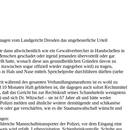
tagen vom Landgericht Dresden das ungeheuerliche Urteil
rde dann allwöchentlich wie ein Gewaltverbrecher in Handschellen in
enschen geschadet oder irgend jemanden übervorteilt oder gar
tellt hatte, wonach diese aus gesundheitlichen Gründen davon zu
inzwischen sogar offiziell wieder zugegeben wird) zu tragen,
 in Hals und Nase mittels Speichelprobe durchführen dürften (siehe
eit während des gesamten Verhandlungsmarathons ist es wohl zu
 10 Monaten Haft geblieben ist, die dagegen auch sofort Rechtsmittel
 daß das Gericht bis zur Rechtskraft seines Schandurteils wenigstens
und sich Dr. Witzschel – sie ist 67 Jahre alt und hätte weder
n Polizei melden und ähnliche weitere demütigende und schikanöse
gen oder gar verschärfen, wie es die Staatsanwaltschaft wünscht und
ugen:
eiche Mannschaftstransporter der Polizei, vor dem Eingang eine
eis wird erfaßt, Leibesvisitation, Schienbeinkontrolle, Schuhe aus,