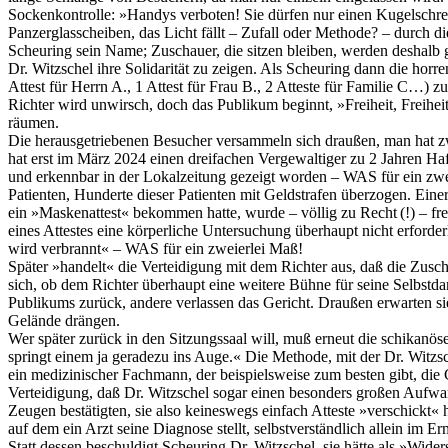
Sockenkontrolle: »Handys verboten! Sie dürfen nur einen Kugelsch
Panzerglasscheiben, das Licht fällt – Zufall oder Methode? – durch d
Scheuring sein Name; Zuschauer, die sitzen bleiben, werden deshalb
Dr. Witzschel ihre Solidarität zu zeigen. Als Scheuring dann die hor
Attest für Herrn A., 1 Attest für Frau B., 2 Atteste für Familie C…)
Richter wird unwirsch, doch das Publikum beginnt, »Freiheit, Freihei
räumen.
Die herausgetriebenen Besucher versammeln sich draußen, man hat zwa
hat erst im März 2024 einen dreifachen Vergewaltiger zu 2 Jahren Haf
und erkennbar in der Lokalzeitung gezeigt worden – WAS für ein zw
Patienten, Hunderte dieser Patienten mit Geldstrafen überzogen. Eine
ein »Maskenattest« bekommen hatte, wurde – völlig zu Recht (!) – fr
eines Attestes eine körperliche Untersuchung überhaupt nicht erforderl
wird verbrannt« – WAS für ein zweierlei Maß!
Später »handelt« die Verteidigung mit dem Richter aus, daß die Zusch
sich, ob dem Richter überhaupt eine weitere Bühne für seine Selbstda
Publikums zurück, andere verlassen das Gericht. Draußen erwarten sie
Gelände drängen.
Wer später zurück in den Sitzungssaal will, muß erneut die schikanöse
springt einem ja geradezu ins Auge.« Die Methode, mit der Dr. Witzsc
ein medizinischer Fachmann, der beispielsweise zum besten gibt, die 
Verteidigung, daß Dr. Witzschel sogar einen besonders großen Aufwan
Zeugen bestätigten, sie also keineswegs einfach Atteste »verschickt«
auf dem ein Arzt seine Diagnose stellt, selbstverständlich allein im Er
Statt dessen beschuldigt Scheuring Dr. Witzschel, sie hätte als »Widers