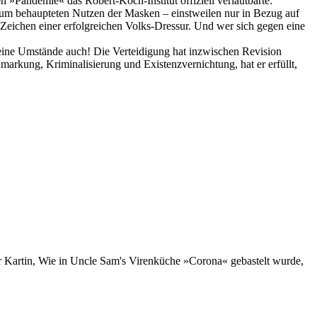
n »Pandemie« das Robert-Koch-Institut offiziell verlautbarte:
e zum behaupteten Nutzen der Masken – einstweilen nur in Bezug auf
e Zeichen einer erfolgreichen Volks-Dressur. Und wer sich gegen eine
seine Umstände auch! Die Verteidigung hat inzwischen Revision
rkung, Kriminalisierung und Existenzvernichtung, hat er erfüllt,
r Kartin, Wie in Uncle Sam's Virenküche »Corona« gebastelt wurde,