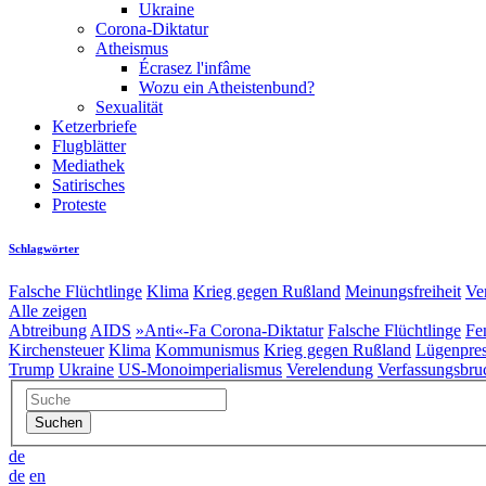
Ukraine
Corona-Diktatur
Atheismus
Écrasez l'infâme
Wozu ein Atheistenbund?
Sexualität
Ketzerbriefe
Flugblätter
Mediathek
Satirisches
Proteste
Schlagwörter
Falsche Flüchtlinge
Klima
Krieg gegen Rußland
Meinungsfreiheit
Ve
Alle zeigen
Abtreibung
AIDS
»Anti«-Fa
Corona-Diktatur
Falsche Flüchtlinge
Fe
Kirchensteuer
Klima
Kommunismus
Krieg gegen Rußland
Lügenpre
Trump
Ukraine
US-Monoimperialismus
Verelendung
Verfassungsbru
de
de
en