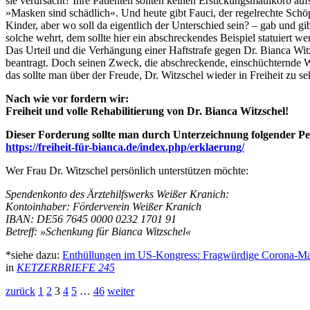
sie verursacht? Ihre Patienten sollten keinen Erstickungsmaulkorb au
»Masken sind schädlich«. Und heute gibt Fauci, der regelrechte Schö
Kinder, aber wo soll da eigentlich der Unterschied sein? – gab und gi
solche wehrt, dem sollte hier ein abschreckendes Beispiel statuiert we
Das Urteil und die Verhängung einer Haftstrafe gegen Dr. Bianca Wit
beantragt. Doch seinen Zweck, die abschreckende, einschüchternde W
das sollte man über der Freude, Dr. Witzschel wieder in Freiheit zu s
Nach wie vor fordern wir:
Freiheit und volle Rehabilitierung von Dr. Bianca Witzschel!
Dieser Forderung sollte man durch Unterzeichnung folgender Pe
https://freiheit-für-bianca.de/index.php/erklaerung/
Wer Frau Dr. Witzschel persönlich unterstützen möchte:
Spendenkonto des Ärztehilfswerks Weißer Kranich:
Kontoinhaber: Förderverein Weißer Kranich
IBAN: DE56 7645 0000 0232 1701 91
Betreff: »Schenkung für Bianca Witzschel«
*siehe dazu:
Enthüllungen im US-Kongress: Fragwürdige Corona-Ma
in
KETZERBRIEFE 245
zurück
1
2
3
4
5
…
46
weiter