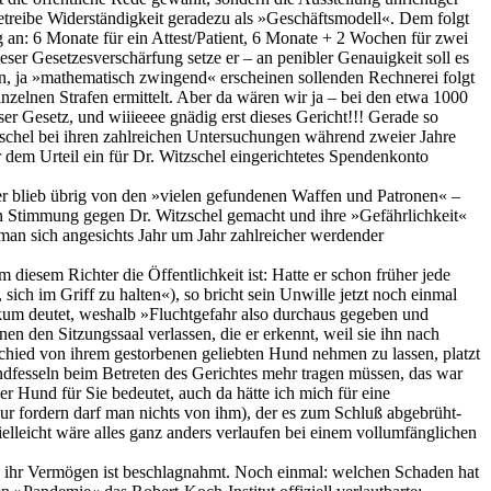
 betreibe Widerständigkeit geradezu als »Geschäftsmodell«. Dem folgt
g an: 6 Monate für ein Attest/Patient, 6 Monate + 2 Wochen für zwei
eser Gesetzesverschärfung setze er – an penibler Genauigkeit soll es
den, ja »mathematisch zwingend« erscheinen sollenden Rechnerei folgt
nzelnen Strafen ermittelt. Aber da wären wir ja – bei den etwa 1000
er Gesetz, und wiiieeee gnädig erst dieses Gericht!!! Gerade so
zschel bei ihren zahlreichen Untersuchungen während zweier Jahre
dem Urteil ein für Dr. Witzschel eingerichtetes Spendenkonto
ber blieb übrig von den »vielen gefundenen Waffen und Patronen« –
an Stimmung gegen Dr. Witzschel gemacht und ihre »Gefährlichkeit«
 man sich angesichts Jahr um Jahr zahlreicher werdender
iesem Richter die Öffentlichkeit ist: Hatte er schon früher jede
ich im Griff zu halten«), so bricht sein Unwille jetzt noch einmal
blikum deutet, weshalb »Fluchtgefahr also durchaus gegeben und
den Sitzungssaal verlassen, die er erkennt, weil sie ihn nach
schied von ihrem gestorbenen geliebten Hund nehmen zu lassen, platzt
andfesseln beim Betreten des Gerichtes mehr tragen müssen, das war
 Hund für Sie bedeutet, auch da hätte ich mich für eine
nur fordern darf man nichts von ihm), der es zum Schluß abgebrüht-
ielleicht wäre alles ganz anders verlaufen bei einem vollumfänglichen
und ihr Vermögen ist beschlagnahmt. Noch einmal: welchen Schaden hat