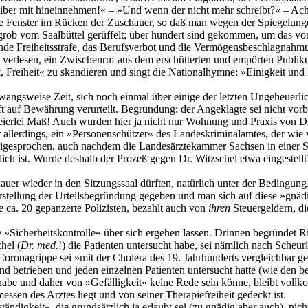
reiber mit hineinnehmen!« – »Und wenn der nicht mehr schreibt?« – 
ie Fenster im Rücken der Zuschauer, so daß man wegen der Spiegelungen
 grob vom Saalbüttel gerüffelt; über hundert sind gekommen, um das v
rende Freiheitsstrafe, das Berufsverbot und die Vermögensbeschlagnahmu
 zu verlesen, ein Zwischenruf aus dem erschütterten und empörten Publ
t, Freiheit« zu skandieren und singt die Nationalhymne: »Einigkeit und
ngsweise Zeit, sich noch einmal über einige der letzten Ungeheuerlic
t auf Bewährung verurteilt. Begründung: der Angeklagte sei nicht vorb
eierlei Maß! Auch wurden hier ja nicht nur Wohnung und Praxis von D
r allerdings, ein »Personenschützer« des Landeskriminalamtes, der wie
eigesprochen, auch nachdem die Landesärztekammer Sachsen in einer Ste
ich ist. Wurde deshalb der Prozeß gegen Dr. Witzschel etwa eingestellt?
auer wieder in den Sitzungssaal dürften, natürlich unter der Bedingung,
rstellung der Urteilsbegründung gegeben und man sich auf diese »gnädige
 ca. 20 gepanzerte Polizisten, bezahlt auch von
ihren
Steuergeldern, di
 »Sicherheitskontrolle« über sich ergehen lassen. Drinnen begründet Ric
hel (
Dr. med.
!) die Patienten untersucht habe, sei nämlich nach Scheur
Coronagrippe sei »mit der Cholera des 19. Jahrhunderts vergleichbar g
d betrieben und jeden einzelnen Patienten untersucht hatte (wie den b
 habe und daher von »Gefälligkeit« keine Rede sein könne, bleibt voll
messen des Arztes liegt und von seiner Therapiefreiheit gedeckt ist.
tändigkeit«, die grundsätzlich ja erlaubt sei (zu gnädig aber auch), nic