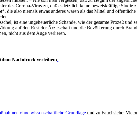
fsetzen müssen. – Nie soll man vergessen, daß zu Beginn der angebliche
pfer des Corona-Virus zu, daß es letztlich keine beweiskräftige Studi
bt*, die also niemals etwas anderes waren als das Mittel und öffentlich
rden.
zschel, ist eine ungeheuerliche Schande, wie der gesamte Prozeß und 
irkung auf den Rest der Ärzteschaft und die Bevölkerung durch Brandma
ehen, nicht aus dem Auge verlieren.
tition Nachdruck verleihen:
ßnahmen ohne wissenschaftliche Grundlage
und zu Fauci siehe: Victo