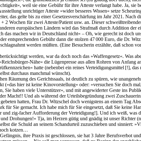
htigkeit«, weil sie eine Gebühr für ihre Atteste verlangt habe. Ja, sie
usstellung unrichtiger Atteste »wider besseres Wissen« setze Scheurin
iter, das gelte bis zu einer Gesetzesverschärfung im Jahr 2021. Nach di
ate + 2 Wochen für zwei Atteste/Patient usw. an. Dieser schweißtreiben
n anderen europäischen Ländern wird das Strafmaß durch Addition der ei
ch das machen wir in Deutschland nicht« – Oh, wie gerecht ist doch uns
d der entsprechenden Gebühr dann die stolzen 47 000 Euro, die Dr. Wit
schlagnahmt werden müßten. (Eine Besucherin erzählte, daß schon vor 
es berücksichtigt werden, war da doch noch das »Waffengesetz«. Was a
en »Reichsbürger-Nähe« die Lügenpresse aus allen Rohren von Anfang 
üfkennzeichen« hatte (nebenbei ein reines Verteidigungsmittel [!], das
, selbst durchaus manchmal wünscht).
en Räumung des Gerichtssaals, ist deutlich zu spüren, wie unangenehm d
(»das hier ist keine Kinovorstellung« oder: »versuchen Sie doch mal, s
ehen, Sie haben viele Unterstützer«, und mit angewiderter Geste ins Pu
er Macht!! Und als während der Urteilsbegründung zwei Zuschauerinnen 
k gebeten hatten, Frau Dr. Witzschel doch wenigstens an einem Tag Ab
ark für Sie gemacht. Ich habe mich für Sie eingesetzt, daß Sie keine H
und zig-facher Aufforderung der Verteidigung!]. Und ich weiß, was der
n und Drohungen!« Tja, im Herzen gütig und gnädig ist unser Richter (
selbst die Schuld an seinem Schandurteil zuzuschieben und sinniert: »V
r noch kotzen…
 Gefängnis, ihre Praxis ist geschlossen, sie hat 3 Jahre Berufsverbot 