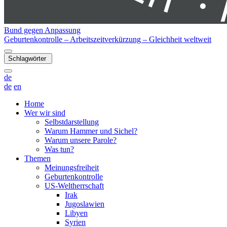
Bund gegen Anpassung
Geburtenkontrolle – Arbeitszeitverkürzung – Gleichheit weltweit
Schlagwörter
de
de
en
Home
Wer wir sind
Selbstdarstellung
Warum Hammer und Sichel?
Warum unsere Parole?
Was tun?
Themen
Meinungsfreiheit
Geburtenkontrolle
US-Weltherrschaft
Irak
Jugoslawien
Libyen
Syrien