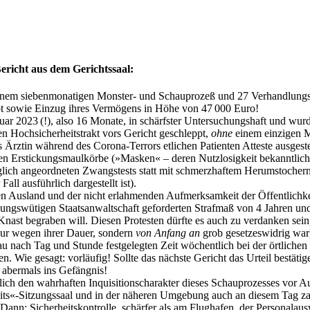
ericht aus dem Gerichtssaal:
inem siebenmonatigen Monster- und Schauprozeß und 27 Verhandlungs
bot sowie Einzug ihres Vermögens in Höhe von 47 000 Euro!
ruar 2023 (!), also 16 Monate, in schärfster Untersuchungshaft und wu
en Hochsicherheitstrakt vors Gericht geschleppt,
ohne
einem einzigen M
ls Ärztin während des Corona-Terrors etlichen Patienten Atteste ausges
en Erstickungsmaulkörbe (»Masken« – deren Nutzlosigkeit bekanntlich 
äglich angeordneten Zwangstests statt mit schmerzhaftem Herumstochern
 Fall ausführlich dargestellt ist).
en Ausland und der nicht erlahmenden Aufmerksamkeit der Öffentlichk
gungswütigen Staatsanwaltschaft geforderten Strafmaß von 4 Jahren und
Knast begraben will. Diesen Protesten dürfte es auch zu verdanken sein,
 nur wegen ihrer Dauer, sondern
von Anfang an
grob gesetzeswidrig war) 
u nach Tag und Stunde festgelegten Zeit wöchentlich bei der örtliche
en. Wie gesagt: vorläufig! Sollte das nächste Gericht das Urteil bestäti
e abermals ins Gefängnis!
ich den wahrhaften Inquisitionscharakter dieses Schauprozesses vor A
«-Sitzungssaal und in der näheren Umgebung auch an diesem Tag zahlr
ann: Sicherheitskontrolle, schärfer als am Flughafen, der Personalausw