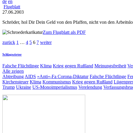
de
en
Flugblatt
27.06.2003
Schröder, hol Dir Dein Geld von den Pfaffen, nicht von den Arbeitslo
Zum Flugblatt als PDF
zurück
1
…
4
5
6
7
weiter
Schlagwörter
Falsche Flüchtlinge
Klima
Krieg gegen Rußland
Meinungsfreiheit
Ve
Alle zeigen
Abtreibung
AIDS
»Anti«-Fa
Corona-Diktatur
Falsche Flüchtlinge
Fe
Kirchensteuer
Klima
Kommunismus
Krieg gegen Rußland
Lügenpre
Trump
Ukraine
US-Monoimperialismus
Verelendung
Verfassungsbru