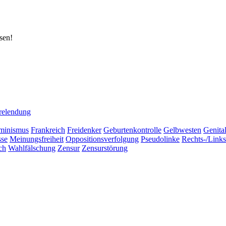
sen!
relendung
minismus
Frankreich
Freidenker
Geburtenkontrolle
Gelbwesten
Genita
sse
Meinungsfreiheit
Oppositionsverfolgung
Pseudolinke
Rechts-/Link
ch
Wahlfälschung
Zensur
Zensurstörung