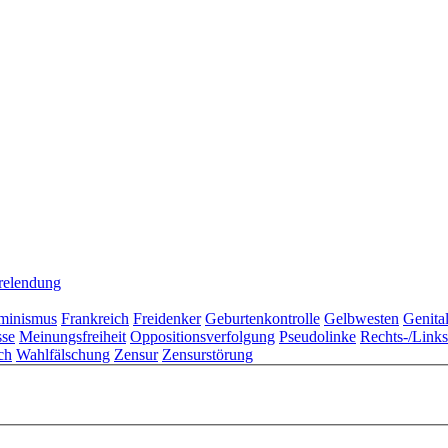
relendung
minismus
Frankreich
Freidenker
Geburtenkontrolle
Gelbwesten
Genita
sse
Meinungsfreiheit
Oppositionsverfolgung
Pseudolinke
Rechts-/Link
ch
Wahlfälschung
Zensur
Zensurstörung