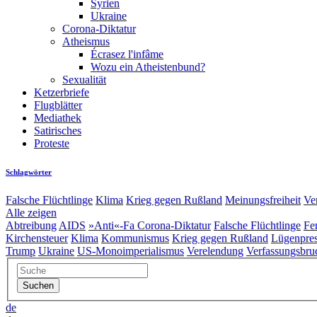
Syrien
Ukraine
Corona-Diktatur
Atheismus
Écrasez l'infâme
Wozu ein Atheistenbund?
Sexualität
Ketzerbriefe
Flugblätter
Mediathek
Satirisches
Proteste
Schlagwörter
Falsche Flüchtlinge
Klima
Krieg gegen Rußland
Meinungsfreiheit
Ve
Alle zeigen
Abtreibung
AIDS
»Anti«-Fa
Corona-Diktatur
Falsche Flüchtlinge
Fe
Kirchensteuer
Klima
Kommunismus
Krieg gegen Rußland
Lügenpre
Trump
Ukraine
US-Monoimperialismus
Verelendung
Verfassungsbru
de