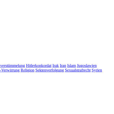
lverstümmelung
Hitlerkonkordat
Irak
Iran
Islam
Jugoslawien
s-Verwirrung
Religion
Sektenverfolgung
Sexualstrafrecht
Syrien