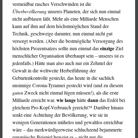
vermeidbar rasches Verschwinden ist die
Überbevölkerung
unseres Planeten, der sich nun einmal
nicht aufblasen läßt. Mehr als eine Milliarde Menschen
kann auf ihm auf dem höchstmöglichen Stand der
Technik, geschweige darunter, nun einmal nicht gut
versorgt werden. (Aber die bestmögliche Versorgung des
einzige
höchsten Prozentsatzes sollte nun einmal das
Ziel
menschlicher Organisation überhaupt sein – unseres ist es
jedenfalls.) Hätte man also auch nur ein Zehntel der
Gewalt in die weltweite Herbeiführung der
Geburtenkontrolle gesteckt, das heute in die sachlich
unsinnige Corona-Tyrannei gesteckt wird (und zu diesem
guten
Zweck nicht einmal lügen müssen!), als die erste
wie lange
dann
Milliarde erreicht war,
hätte
das Erdöl bei
gleichem Pro-Kopf-Verbrauch gereicht?* Darüber hinaus
senkt eine Achtelung der Bevölkerung, wie sie in
wenigen Generationen mühelos und gewaltlos erreichbar
wäre – das merkwürdigerweise schluchzend bejammerte
europäische Beispiel beweist es – nicht nur die