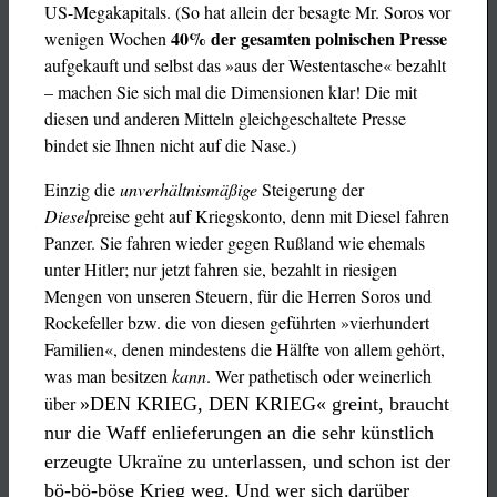
US-Megakapitals. (So hat allein der besagte Mr. Soros vor
40% der gesamten polnischen Presse
wenigen Wochen
aufgekauft und selbst das »aus der Westentasche« bezahlt
– machen Sie sich mal die Dimensionen klar! Die mit
diesen und anderen Mitteln gleichgeschaltete Presse
bindet sie Ihnen nicht auf die Nase.)
Einzig die
unverhältnismäßige
Steigerung der
Diesel
preise geht auf Kriegskonto, denn mit Diesel fahren
Panzer. Sie fahren wieder gegen Rußland wie ehemals
unter Hitler; nur jetzt fahren sie, bezahlt in riesigen
Mengen von unseren Steuern, für die Herren Soros und
Rockefeller bzw. die von diesen geführten »vierhundert
Familien«, denen mindestens die Hälfte von allem gehört,
was man besitzen
kann
. Wer pathetisch oder weinerlich
über
»DEN KRIEG, DEN KRIEG« greint, braucht
nur die Waff enlieferungen an die sehr künstlich
erzeugte Ukraïne
zu unterlassen, und schon ist der
bö-bö-böse Krieg weg. Und wer sich darüber