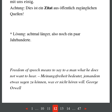
mit uns einig.
Zitat
Achtung: Dies ist ein
aus öffentlich zugänglichen
Quellen!
* Lösung: achtmal länger, also noch ein paar
Jahrhunderte.
Freedom of speech means to say to a man what he does
not want to hear. – Meinungsfreiheit bedeutet, jemandem
etwas sagen zu können, was er nicht hören will. George
Orwell
12
1
…
10
11
13
14
…
47