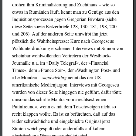
drohen ihm Kriminalisierung und Zuchthaus – wie so
etwas in Rumänien läuft, kennt man zu Genüge aus den
Inquisitionsprozessen gegen Gregorian Bivolaru (siehe
diese Seite sowie Ketzerbriefe 128, 130, 181, 198, 200
und 206). Auf der anderen Seite umwirbt ihn jetzt
plötzlich die Wahrheitspresse: Kurz nach Georgescus
Wahlunterdrückung erschienen Interviews mit Simion von
scheinbar wohlwollenden Vertretern der Westblock-
Journaille u.a. im »Daily Telegraf«, der »Financial
Times«, dem »France Soir«, der »Washington Post« und
»Le Monde« –
sandwiching
nennt das der US-
amerikanische Medienjargon. Interviews mit Georgescu
wurden von dieser Seite hingegen nie geführt, dafür tönte
unisono das schrille Mantra vom »rechtsextremen
Putinfreund«, wenn es mit dem Totschweigen nicht so
recht klappen wollte. Es ist zu befürchten, daß auf das
leider schwächliche und eingeknickte Original jetzt
Simion weichgespült oder andernfalls auf kaltem
»juristischen« Wege ausgeschaltet wird.