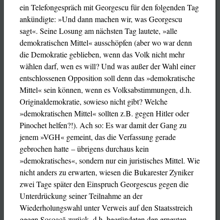
ein Telefongespräch mit Georgescu für den folgenden Tag
ankündigte: »Und dann machen wir, was Georgescu
sagt«. Seine Losung am nächsten Tag lautete, »alle
demokratischen Mittel« ausschöpfen (aber wo war denn
die Demokratie geblieben, wenn das Volk nicht mehr
wählen darf, wen es will? Und was außer der Wahl einer
entschlossenen Opposition soll denn das »demokratische
Mittel« sein können, wenn es Volksabstimmungen, d.h.
Originaldemokratie, sowieso nicht gibt? Welche
»demokratischen Mittel« sollten z.B. gegen Hitler oder
Pinochet helfen?!). Ach so: Es war damit der Gang zu
jenem »VGH« gemeint, das die Verfassung gerade
gebrochen hatte – übrigens durchaus kein
»demokratisches«, sondern nur ein juristisches Mittel. Wie
nicht anders zu erwarten, wiesen die Bukarester Zyniker
zwei Tage später den Einspruch Georgescus gegen die
Unterdrückung seiner Teilnahme an der
Wiederholungswahl unter Verweis auf den Staatsstreich
gegen Șoșoacă zurück, d.h. begründeten den erneuten