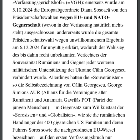
»Verfassungsgerichtshofs« (=VGH): einerseits wurde am
5.10.2024 die Europaabgeordnete Diana Șoșoacă von den
wegen EU- und NATO-
Präsidentschaftswahlen
Gegnerschaft
(wovon in der Verfassung natürlich nichts
steht) ausgeschlossen, andererseits wurde die gesamte
Präsidentschaftswahl wegen unwillkommenem Ergebnis
am 6.12.2024 für ungültig erklärt, wodurch der Wahlsieg
des bis dahin recht unbekannten Verfechters der
Souveränität Rumäniens und Gegner jeder weiteren
militärischen Unterstützung der Ukraine Călin Georgescu
verhindert wurde. Allerdings hatten die »Souveränisten« –
so die Selbstbezeichnung von Călin Georgescu, George
Simions AUR (Allianz für die Vereinigung aller
Rumänen) und Anamaria Gavrilăs POT (Partei der
jungen Menschen) – im Gegensatz zum Willkürstaat der
»Sorosisten« und »Globalisten«, wie sie die rumänischen
Handlanger der 400 gigareichen US-Familien und deren
Führers Soros sowie die nachgeordneten EU-Wiesel
bezeichnen – auf den ersten Verfassungsbruch nur