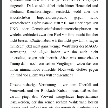
eingereiht. Daß er sich dabei nicht hinter Heuchelei und
allerhand Rauchvorhängen versteckt, wohl aber die
widerlichsten Imperatorensprüche gegen seine
vorgesehenen Opfer losläßt, statt z.B. mit einer erpreßten
UNO oder Gemeinschaftskundeunterrichtsphrasen zu
wedeln, verhindert zwar den Ekel vor ihm, macht ihn aber
nicht besser. »
Dafür
haben wir ihn nicht gewählt!«, sagen
mit Recht jetzt nicht ganz wenige Wortführer der MAGA-
Bewegung, und
dafür
haben wir ihn auch nicht
unterstützt, sagen wir hiermit. Aber was unterscheidet
Trump dann noch von seinen Vorgängern, wozu das von
ihnen nimmermüde entfachte blockweite Getöse gegen
ihn, und vor allem: was will er eigentlich?
Unsere bisherige Vermutung – vor dem Überfall auf
Venezuela und der Blockade Kubas – war, daß es ihm
darum ging, den Vorwurf mangelnden Imperialismus
loszuwerden, der ihn seinen rechten Wählerrand kosten
könnte, und auf anderes als das notorisch wankelmütige