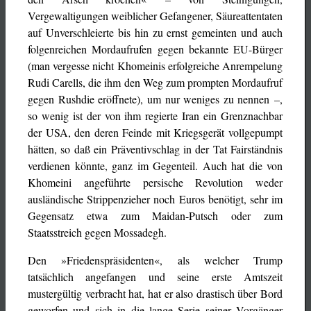
Vergewaltigungen weiblicher Gefangener, Säureattentaten
auf Unverschleierte bis hin zu ernst gemeinten und auch
folgenreichen Mordaufrufen gegen bekannte EU-Bürger
(man vergesse nicht Khomeinis erfolgreiche Anrempelung
Rudi Carells, die ihm den Weg zum prompten Mordaufruf
gegen Rushdie eröffnete), um nur weniges zu nennen –,
so wenig ist der von ihm regierte Iran ein Grenznachbar
der USA, den deren Feinde mit Kriegsgerät vollgepumpt
hätten, so daß ein Präventivschlag in der Tat Fairständnis
verdienen könnte, ganz im Gegenteil. Auch hat die von
Khomeini angeführte persische Revolution weder
ausländische Strippenzieher noch Euros benötigt, sehr im
Gegensatz etwa zum Maidan-Putsch oder zum
Staatsstreich gegen Mossadegh.
Den »Friedenspräsidenten«, als welcher Trump
tatsächlich angefangen und seine erste Amtszeit
mustergültig verbracht hat, hat er also drastisch über Bord
geworfen und sich in die lange Serie seiner Vorgänger