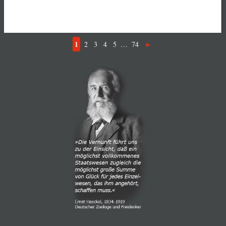
1
2
3
4
5
…
74