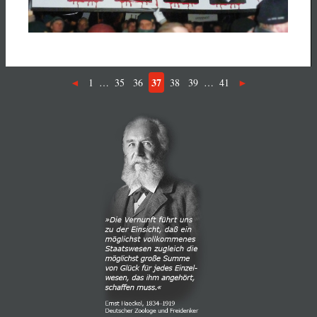
37
1
…
35
36
38
39
…
41