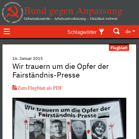
Bund gegen Anpassung
Geburtenkontrolle – Arbeitszeitverkürzung – Gleichheit weltweit
de
Schlagwörter
Flugblatt
16. Januar 2015
Wir trauern um die Opfer der
Fairständnis-Presse
Zum Flugblatt als PDF