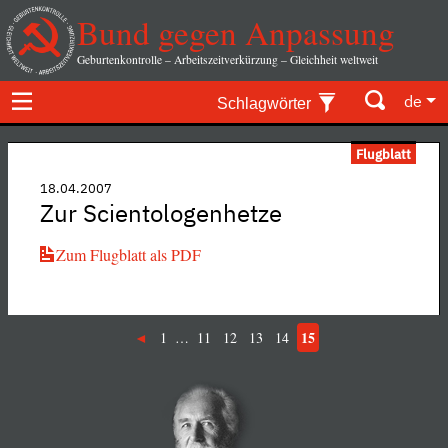
Bund gegen Anpassung
Geburtenkontrolle – Arbeitszeitverkürzung – Gleichheit weltweit
de
Schlagwörter
Flugblatt
18.04.2007
Zur Scientologenhetze
Zum Flugblatt als PDF
15
1
…
11
12
13
14