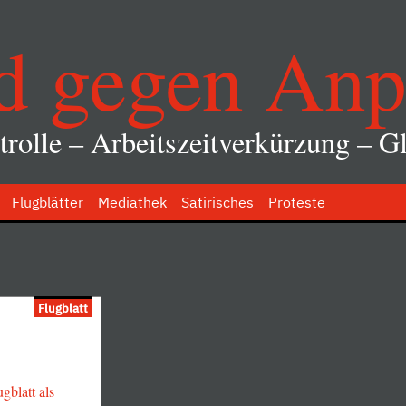
d gegen Anp
rolle – Arbeitszeitverkürzung – Gl
Flugblätter
Mediathek
Satirisches
Proteste
Flugblatt
gblatt als