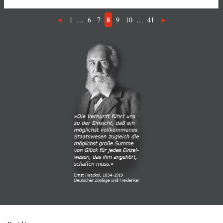
8
1
…
6
7
9
10
…
41