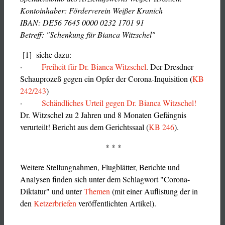
Kontoinhaber: Förderverein Weißer Kranich
IBAN: DE56 7645 0000 0232 1701 91
Betreff: "Schenkung für Bianca Witzschel"
[1] siehe dazu:
·
Freiheit für Dr. Bianca Witzschel
. Der Dresdner
Schauprozeß gegen ein Opfer der Corona-Inquisition (
KB
242/243
)
·
Schändliches Urteil gegen Dr. Bianca Witzschel!
Dr. Witzschel zu 2 Jahren und 8 Monaten Gefängnis
verurteilt! Bericht aus dem Gerichtssaal (
KB 246
).
* * *
Weitere Stellungnahmen, Flugblätter, Berichte und
Analysen finden sich unter dem Schlagwort "Corona-
Diktatur" und unter
Themen
(mit einer Auflistung der in
den
Ketzerbriefen
veröffentlichten Artikel).