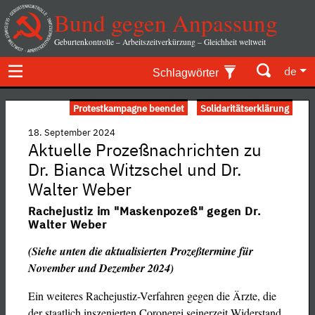
Bund gegen Anpassung
Geburtenkontrolle – Arbeitszeitverkürzung – Gleichheit weltweit
de
Schlagwörter
Protestkampagne beendet
Solidaritätserklärung
18. September 2024
Aktuelle Prozeßnachrichten zu
Dr. Bianca Witzschel und Dr.
Walter Weber
Rachejustiz im "Maskenpozeß" gegen Dr.
Walter Weber
(Siehe unten die aktualisierten Prozeßtermine für
November und Dezember 2024)
Ein weiteres Rachejustiz-Verfahren gegen die Ärzte, die
der staatlich inszenierten Coronerei seinerzeit Widerstand