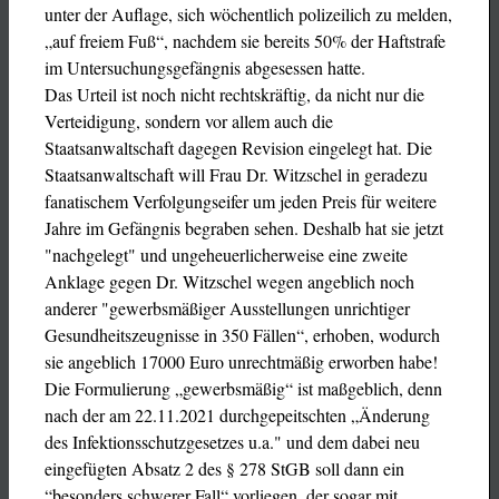
unter der Auflage, sich wöchentlich polizeilich zu melden,
„auf freiem Fuß“, nachdem sie bereits 50% der Haftstrafe
im Untersuchungsgefängnis abgesessen hatte.
Das Urteil ist noch nicht rechtskräftig, da nicht nur die
Verteidigung, sondern vor allem auch die
Staatsanwaltschaft dagegen Revision eingelegt hat. Die
Staatsanwaltschaft will Frau Dr. Witzschel in geradezu
fanatischem Verfolgungseifer um jeden Preis für weitere
Jahre im Gefängnis begraben sehen. Deshalb hat sie jetzt
"nachgelegt" und ungeheuerlicherweise eine zweite
Anklage gegen Dr. Witzschel wegen angeblich noch
anderer "gewerbsmäßiger Ausstellungen unrichtiger
Gesundheitszeugnisse in 350 Fällen“, erhoben, wodurch
sie angeblich 17000 Euro unrechtmäßig erworben habe!
Die Formulierung „gewerbsmäßig“ ist maßgeblich, denn
nach der am 22.11.2021 durchgepeitschten „Änderung
des Infektionsschutzgesetzes u.a." und dem dabei neu
eingefügten Absatz 2 des § 278 StGB soll dann ein
“besonders schwerer Fall“ vorliegen, der sogar mit