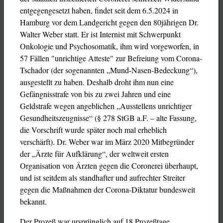
entgegengesetzt haben, findet seit dem 6.5.2024 in
Hamburg vor dem Landgericht gegen den 80jährigen Dr.
Walter Weber statt. Er ist Internist mit Schwerpunkt
Onkologie und Psychosomatik, ihm wird vorgeworfen, in
57 Fällen "unrichtige Atteste" zur Befreiung vom Corona-
Tschador (der sogenannten „Mund-Nasen-Bedeckung“),
ausgestellt zu haben. Deshalb droht ihm nun eine
Gefängnisstrafe von bis zu zwei Jahren und eine
Geldstrafe wegen angeblichen „Ausstellens unrichtiger
Gesundheitszeugnisse“ (§ 278 StGB a.F. – alte Fassung,
die Vorschrift wurde später noch mal erheblich
verschärft). Dr. Weber war im März 2020 Mitbegründer
der „Ärzte für Aufklärung“, der weltweit ersten
Organisation von Ärzten gegen die Coronerei überhaupt,
und ist seitdem als standhafter und aufrechter Streiter
gegen die Maßnahmen der Corona-Diktatur bundesweit
bekannt.
Der Prozeß war ursprünglich auf 18 Prozeßtage