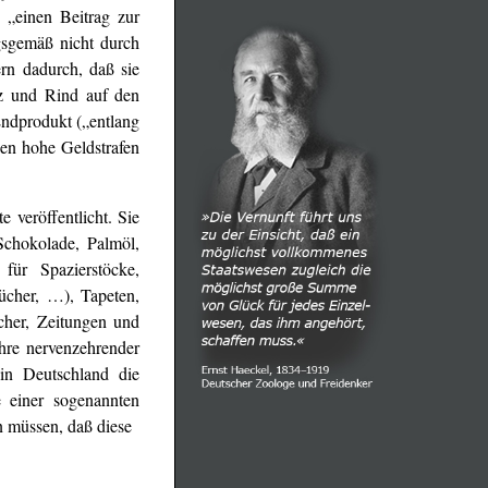
,
„einen Beitrag zur
gsgemäß nicht durch
ern dadurch, daß sie
lz und Rind auf den
Endprodukt („entlang
en hohe Geldstrafen
 veröffentlicht. Sie
Schokolade, Palmöl,
für Spazierstöcke,
tücher, …), Tapeten,
her, Zeitungen und
hre nervenzehrender
 in Deutschland die
 einer sogenannten
en müssen, daß diese