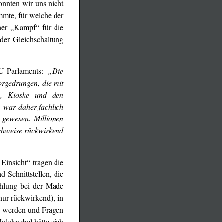
onnten wir uns nicht
mmte, für welche der
ener „Kampf“ für die
 der Gleichschaltung
EU-Parlaments:
„Die
orgedrungen, die mit
e, Kioske und den
n war daher fachlich
 gewesen. Millionen
achweise rückwirkend
Einsicht“ tragen die
 Schnittstellen, die
zahlung bei der Made
nur rückwirkend), in
ar werden und Fragen
olzknebel hätte sich