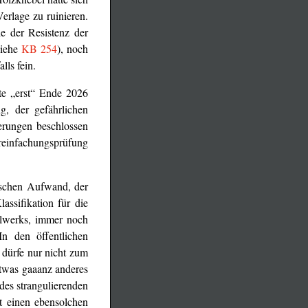
erlage zu ruinieren.
e der Resistenz der
siehe
KB 254
), noch
lls fein.
te „erst“ Ende 2026
g, der gefährlichen
erungen beschlossen
einfachungsprüfung
ischen Aufwand, der
assifikation für die
elwerks, immer noch
In den öffentlichen
 dürfe nur nicht zum
twas gaaanz anderes
des strangulierenden
t einen ebensolchen