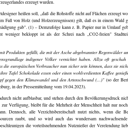
Erzeugerlandes erzeugt wurden.
esigner heißen soll, „daß die Rohstoffe nicht auf Flächen erzeugt wor
 Fall von Holz (und Holzerzeugnissen) gilt, daß es in einem Wald g
ädigung gab". (1) – Demzufolge kann z. B. Papier nur in Umlauf ge
ht weniger bekloppt ist als der Schrei nach „CO2-freien" Stadttei
 mit Produkten gefüllt, die mit der Asche abgebrannter Regenwälder u
ensgrundlage indigener Völker vernichtet haben. Allzu oft geschah
ss die europäischen Verbraucher nun sicher sein können, dass sie nich
ihre Tafel Schokolade essen oder einen wohlverdienten Kaffee genie
ampf gegen den Klimawandel und den Artenschwund (…)"
(so der Beri
urg, in der Pressemitteilung vom 19.04.2023).
dadurch nicht aufblasbar, und stehen durch den Bevölkerungsdruck ni
 zur Verfügung, bleibt für die Mehrheit der Menschheit halt nur noch
n. Dennoch, alle Verzichtsbereitschaft nutzt nichts, wenn die B
ssourcen raubt, und so wird auch das wundersam nachwachsende
eschleunigen die vorteilsnehmenden Nutznießer der Verelendung lie