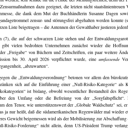
nsurmaßnahmen dazu geeignet, die letzten nicht staatslinientreuen V
uchmesse, die dank dem Mut der Buchhändlerin Susanne Dagen sowi
andagetrommel zensur- und störungsfrei abgehalten werden konnte (
zen Liste beigetragen – die Antennen der Gewalthaber justieren jedenfa
(7), die auf der schwarzen Liste stehen und der Entwaldungsgarot
e gibt vielen bedrohten Unternehmen zunächst wieder die Hoffnun
er „Freigabe“ von Büchern und Zeitschriften, ein paar weitere Änd
ion bis 30. April 2026 verpflichtet wurde, eine
umfassende
Ver
ergangenheit, „abzuwarten“.
 gegen die „Entwaldungsverordnung“ betonen vor allem den bürokrat
änken sich auf die Einführung einer „Null-Risiko-Kategorie“ als Kl
kokategorien“ ist bislang, obwohl wesentlicher Bestandteil des Reg
h über den Umfang oder die Befreiung von der „Sorgfaltspflicht“. 
m den Tenor, wie unterstützenswert der „Globale Waldschutz" sei, er
s ja nur heißt, daß die südamerikanischen Regenwälder mal wieder e
ßeres Gewicht beigemessen wird als der Mobilisierung zur Abschaffung 
ll-Risiko-Forderung“ nicht allein, denn US-Präsident Trump verlang