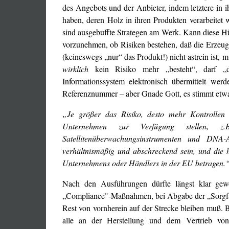
des Angebots und der Anbieter, indem letztere in i
haben, deren Holz in ihren Produkten verarbeitet 
sind ausgebuffte Strategen am Werk. Kann diese H
vorzunehmen, ob Risiken bestehen, daß die Erzeugn
(keineswegs „nur“ das Produkt!) nicht astrein ist
wirklich
kein Risiko mehr „besteht“, darf „di
Informationssystem elektronisch übermittelt w
Referenznummer – aber Gnade Gott, es stimmt etwa
„Je größer das Risiko, desto mehr Kontrollen 
Unternehmen zur Verfügung stellen, z
Satellitenüberwachungsinstrumenten und DNA
verhältnismäßig und abschreckend sein, und die
Unternehmens oder Händlers in der EU betragen.
Nach den Ausführungen dürfte längst klar gewo
„Compliance"-Maßnahmen, bei Abgabe der „Sorgfalt
Rest von vornherein auf der Strecke bleiben muß. B
alle an der Herstellung und dem Vertrieb von Bü