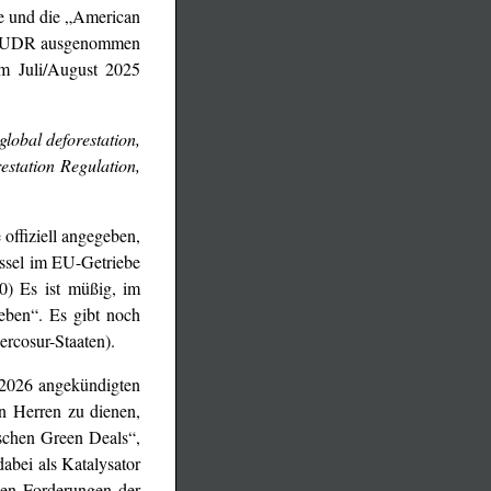
e und die „American
der EUDR ausgenommen
m Juli/August 2025
global deforestation,
station Regulation,
offiziell angegeben,
ssel im EU-Getriebe
10) Es ist müßig, im
eben“. Es gibt noch
rcosur-Staaten).
 2026 angekündigten
n Herren zu dienen,
ischen Green Deals“,
abei als Katalysator
den Forderungen der