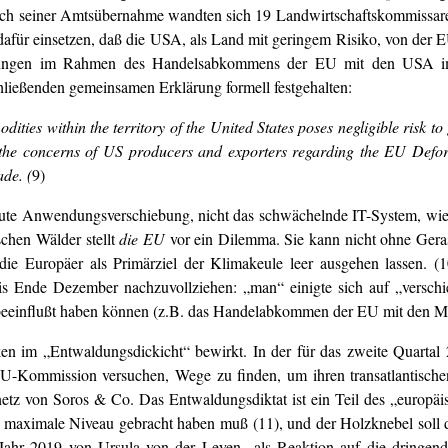
nach seiner Amtsübernahme wandten sich 19 Landwirtschaftskommissar
ch dafür einsetzen, daß die USA, als Land mit geringem Risiko, von 
ndlungen im Rahmen des Handelsabkommens der EU mit den USA i
hließenden gemeinsamen Erklärung formell festgehalten:
ties within the territory of the United States poses negligible risk to 
he concerns of US producers and exporters regarding the EU Defore
de. (
9)
neute Anwendungsverschiebung, nicht das schwächelnde IT-System, wie 
chen Wälder stellt
die EU
vor ein Dilemma. Sie kann nicht ohne Gera
die Europäer als Primärziel der Klimakeule leer ausgehen lassen. (
s Ende Dezember nachzuvollziehen: „man“ einigte sich auf „verschi
eeinflußt haben können (z.B. das Handelabkommen der EU mit den Me
n im „Entwaldungsdickicht“ bewirkt. In der für das zweite Quartal
U-Kommission versuchen, Wege zu finden, um ihren transatlantische
netz von Soros & Co. Das Entwaldungsdiktat ist ein Teil des „europä
 maximale Niveau gebracht haben muß (11), und der Holzknebel soll d
Jahr 2019 von Ursula von der Leyen „als Reaktion auf die dringen