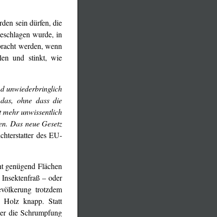
den sein dürfen, die
eschlagen wurde, in
bracht werden, wenn
len und stinkt, wie
nd unwiederbringlich
 das, ohne dass die
t mehr unwissentlich
ßen. Das neue Gesetz
chterstatter des EU-
cht genügend Flächen
 Insektenfraß – oder
evölkerung trotzdem
 Holz knapp. Statt
ber die Schrumpfung