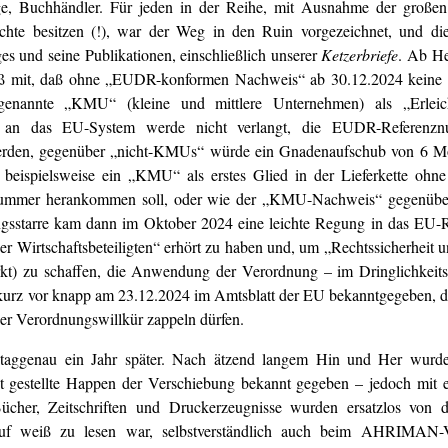
rlage, Buchhändler. Für jeden in der Reihe, mit Ausnahme der große
echte besitzen (!), war der Weg in den Ruin vorgezeichnet, und di
 und seine Publikationen, einschließlich unserer
Ketzerbriefe
. Ab He
mäß mit, daß ohne „EUDR-konformen Nachweis“ ab 30.12.2024 kein
annte „KMU“ (kleine und mittlere Unternehmen) als „Erleicht
ng an das EU-System werde nicht verlangt, die EUDR-Referen
erden, gegenüber „nicht-KMUs“ würde ein Gnadenaufschub von 6 Mo
beispielsweise ein „KMU“ als erstes Glied in der Lieferkette ohne 
znummer herankommen soll, oder wie der „KMU-Nachweis“ gegenübe
gsstarre kam dann im Oktober 2024 eine leichte Regung in das EU-R
er Wirtschaftsbeteiligten“ erhört zu haben und, um „Rechtssicherheit 
rkt) zu schaffen, die Anwendung der Verordnung – im Dringlichkeits
e kurz vor knapp am 23.12.2024 im Amtsblatt der EU bekanntgegeben,
 der Verordnungswillkür zappeln dürfen.
 taggenau ein Jahr später. Nach ätzend langem Hin und Her wurd
t gestellte Happen der Verschiebung bekannt gegeben – jedoch mit e
her, Zeitschriften und Druckerzeugnisse wurden ersatzlos von d
auf weiß zu lesen war, selbstverständlich auch beim AHRIMAN-