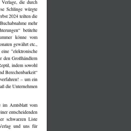
n Verlage, die durch
ese Schlinge würgte
rbst 2024 teilten die
e Buchabnahme mehr
erungen“ betitelte
znummer könne vom
naten gewährt etc.,
eine "elektronische
r den Großhändlern
eptil, indem sowohl
und Berechenbarkeit“
verfahren! – um ein
 daß die Unternehmen
e im Amtsblatt vom
iner entscheidenden
er schwarzen Liste
Verlag und uns für