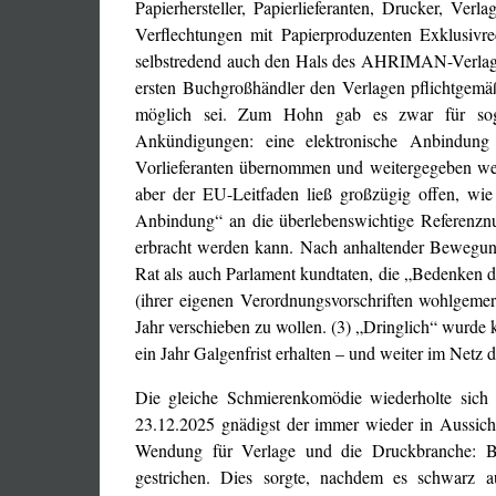
Papierhersteller, Papierlieferanten, Drucker, Ve
Verflechtungen mit Papierproduzenten Exklusivr
selbstredend auch den Hals des AHRIMAN-Verlages
ersten Buchgroßhändler den Verlagen pflichtge
möglich sei. Zum Hohn gab es zwar für sogen
Ankündigungen: eine elektronische Anbindu
Vorlieferanten übernommen und weitergegeben w
aber der EU-Leitfaden ließ großzügig offen, wie 
Anbindung“ an die überlebenswichtige Referen
erbracht werden kann. Nach anhaltender Bewegun
Rat als auch Parlament kundtaten, die „Bedenken d
(ihrer eigenen Verordnungsvorschriften wohlgeme
Jahr verschieben zu wollen. (3) „Dringlich“ wurd
ein Jahr Galgenfrist erhalten – und weiter im Netz
Die gleiche Schmierenkomödie wiederholte sich
23.12.2025 gnädigst der immer wieder in Aussich
Wendung für Verlage und die Druckbranche: Büc
gestrichen. Dies sorgte, nachdem es schwarz 