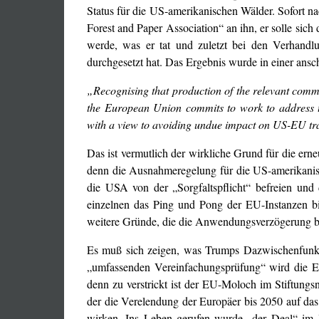
Status für die US-amerikanischen Wälder. Sofort 
Forest and Paper Association“ an ihn, er solle si
werde, was er tat und zuletzt bei den Verha
durchgesetzt hat. Das Ergebnis wurde in einer ansc
„Recognising that production of the relevant commodi
the European Union commits to work to address t
with a view to avoiding undue impact on US-EU tra
Das ist vermutlich der wirkliche Grund für die er
denn die Ausnahmeregelung für die US-amerikanis
die USA von der „Sorgfaltspflicht“ befreien und 
einzelnen das Ping und Pong der EU-Instanzen bi
weitere Gründe, die die Anwendungsverzögerung b
Es muß sich zeigen, was Trumps Dazwischenfunke
„umfassenden Vereinfachungsprüfung“ wird die E
denn zu verstrickt ist der EU-Moloch im Stiftungs
der die Verelendung der Europäer bis 2050 auf das
wirken. Ins Leben gerufen wurde „der Deal“ im 