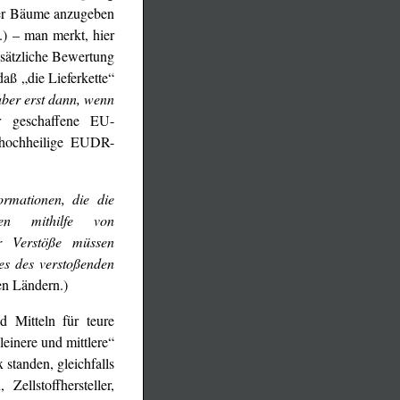
ller Bäume anzugeben
.) – man merkt, hier
sätzliche Bewertung
aß „die Lieferkette“
aber erst dann, wenn
ür geschaffene EU-
e hochheilige EUDR-
rmationen, die die
en mithilfe von
r Verstöße müssen
es des verstoßenden
nen Ländern.)
 Mitteln für teure
einere und mittlere“
standen, gleichfalls
ellstoffhersteller,