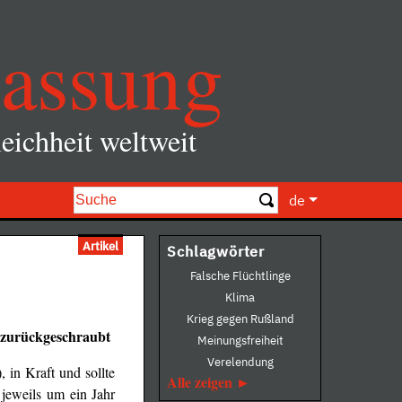
assung
eichheit weltweit
de
Artikel
Schlagwörter
Falsche Flüchtlinge
Klima
Krieg gegen Rußland
t zurückgeschraubt
Meinungsfreiheit
Verelendung
), in Kraft und sollte
Alle zeigen
eweils um ein Jahr