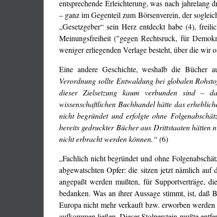
entsprechende Erleichterung, was nach jahrelang d
– ganz im Gegenteil zum Börsenverein, der sogleich
„Gesetzgeber“ sein Herz entdeckt habe (4), freili
Meinungsfreiheit ("gegen Rechtsruck, für Demokra
weniger erliegenden Verlage besteht, über die wir 
Eine andere Geschichte, weshalb die Bücher a
Verordnung sollte Entwaldung bei globalen Rohsto
dieser Zielsetzung kaum verbunden sind – d
wissenschaftlichen Buchhandel hätte das erheblic
nicht begründet und erfolgte ohne Folgenabschä
bereits gedruckter Bücher aus Drittstaaten hätten
nicht erbracht werden können.“ (
6)
„Fachlich nicht begründet und ohne Folgenabschätz
abgewatschten Opfer: die sitzen jetzt nämlich auf 
angepaßt werden mußten, für Supportverträge, die 
bedanken. Was an ihrer Aussage stimmt, ist, daß B
Europa nicht mehr verkauft bzw. erworben werden 
aufkommen ließen. Dieser Stolperstein mußte entfer