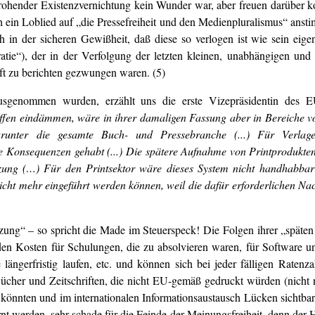
rohender Existenzvernichtung kein Wunder war, aber freuen darüber k
 ein Loblied auf „die Pressefreiheit und den Medienpluralismus“ ansti
ch in der sicheren Gewißheit, daß diese so verlogen ist wie sein eig
tie“), der in der Verfolgung der letzten kleinen, unabhängigen und
oft zu berichten gezwungen waren. (5)
usgenommen wurden, erzählt uns die erste Vizepräsidentin des 
ffen eindämmen, wäre in ihrer damaligen Fassung aber in Bereiche v
arunter die gesamte Buch- und Pressebranche (...) Für Verlag
he Konsequenzen gehabt (...) Die spätere Aufnahme von Printprodukte
tzung (…) Für den Printsektor wäre dieses System nicht handhabbar
 nicht mehr eingeführt werden können, weil die dafür erforderlichen N
ung“ – so spricht die Made im Steuerspeck! Die Folgen ihrer „späten 
den Kosten für Schulungen, die zu absolvieren waren, für Software und
längerfristig laufen, etc. und können sich bei jeder fälligen Raten
ücher und Zeitschriften, die nicht EU-gemäß gedruckt würden (nicht 
könnten und im internationalen Informationsaustausch Lücken sichtb
nt werden, sehr schade für die Feinde der Meinungsfreiheit, denn der H