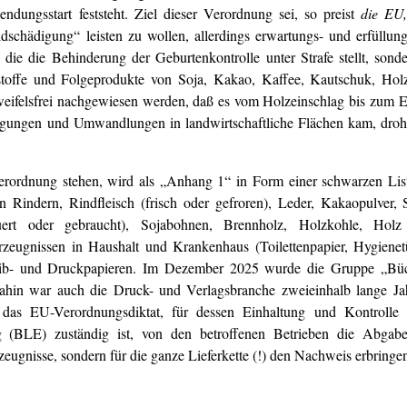
dungsstart feststeht. Ziel dieser Verordnung sei, so preist
die EU
chädigung“ leisten zu wollen, allerdings erwartungs- und erfüllun
ie die Behinderung der Geburtenkontrolle unter Strafe stellt, sond
stoffe und Folgeprodukte von Soja, Kakao, Kaffee, Kautschuk, Ho
weifelsfrei nachgewiesen werden, daß es vom Holzeinschlag bis zum 
digungen und Umwandlungen in landwirtschaftliche Flächen kam, droh
rordnung stehen, wird als „Anhang 1“ in Form einer schwarzen Liste
 Rindern, Rindfleisch (frisch oder gefroren), Leder, Kakaopulver, 
uert oder gebraucht), Sojabohnen, Brennholz, Holzkohle, Holz 
rerzeugnissen in Haushalt und Krankenhaus (Toilettenpapier, Hygiene
eib- und Druckpapieren. Im Dezember 2025 wurde die Gruppe „Büc
 dahin war auch die Druck- und Verlagsbranche zweieinhalb lange Ja
t das EU-Verordnungsdiktat, für dessen Einhaltung und Kontrolle
g (BLE) zuständig ist, von den betroffenen Betrieben die Abgabe
Erzeugnisse, sondern für die ganze Lieferkette (!) den Nachweis erbring