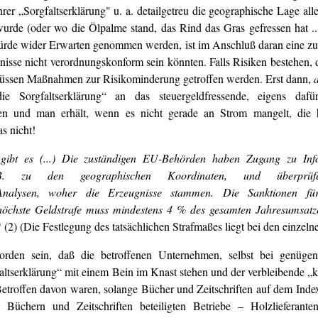
hrer „Sorgfaltserklärung" u. a. detailgetreu die geographische Lage a
wurde (oder wo die Ölpalme stand, das Rind das Gras gefressen hat ..
ürde wider Erwarten genommen werden, ist im Anschluß daran eine zu
isse nicht verordnungskonform sein könnten. Falls Risiken bestehen, d
, müssen Maßnahmen zur Risikominderung getroffen werden. Erst dann,
e Sorgfaltserklärung“ an das steuergeldfressende, eigens daf
erden und man erhält, wenn es nicht gerade an Strom mangelt, di
s nicht!
gibt es (...) Die zuständigen EU-Behörden haben Zugang zu Info
.B. zu den geographischen Koordinaten, und überprüf
-Analysen, woher die Erzeugnisse stammen. Die Sanktionen fü
 höchste Geldstrafe muss mindestens 4 % des gesamten Jahresumsatz
“
(2) (Die Festlegung des tatsächlichen Strafmaßes liegt bei den einzel
rden sein, daß die betroffenen Unternehmen, selbst bei genügend
serklärung“ mit einem Bein im Knast stehen und der verbleibende „kl
etroffen davon waren, solange Bücher und Zeitschriften auf dem Index 
chern und Zeitschriften beteiligten Betriebe – Holzlieferanten, Z