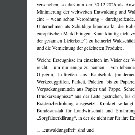
verschoben, so daß nun der 30.12.2026 als Anwen
Minimierung der weltweiten Entwaldung und Walds
eine – wenn schon Verordnung – durchgreifende, d
Unternehmen als Schuldige brandmarkt, die Roh
europäischen Markt bringen. Kann künftig nicht z
der gesamten Lieferkette") zu keinerlei Waldschä
und die Vernichtung der geächteten Produkte.
Welche Erzeugnisse im einzelnen im Visier der Ve
reicht – um nur einige zu nennen – von lebenden
Glycerin, Luftreifen aus Kautschuk (runderne
Werkzeuggriffen, Parkett, Paletten, bis zu Papie
Verpackungsmitteln aus Papier und Pappe, Schr
Druckerzeugnisse“ aus der Liste gestrichen, bis
Existenzbedrohung ausgesetzt. Konkret verlang
Bundesanstalt für Landwirtschaft und Ernährun
„Sorgfaltserklärung“, in der sie nicht nur für ihre 
1. „entwaldungsfrei“ sind und