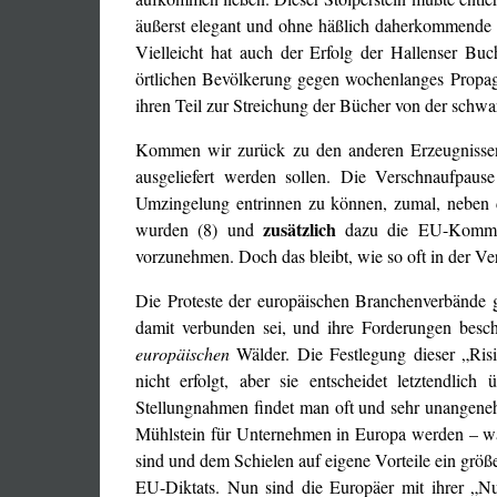
äußerst elegant und ohne häßlich daherkommende Ze
Vielleicht hat auch der Erfolg der Hallenser B
örtlichen Bevölkerung gegen wochenlanges Propag
ihren Teil zur Streichung der Bücher von der schwar
Kommen wir zurück zu den anderen Erzeugnissen 
ausgeliefert werden sollen. Die Verschnaufpaus
Umzingelung entrinnen zu können, zumal, neben d
zusätzlich
wurden (8) und
dazu die EU-Kommiss
vorzunehmen. Doch das bleibt, wie so oft in der V
Die Proteste der europäischen Branchenverbände
damit verbunden sei, und ihre Forderungen beschr
europäischen
Wälder. Die Festlegung dieser „Risi
nicht erfolgt, aber sie entscheidet letztendlic
Stellungnahmen findet man oft und sehr unangeneh
Mühlstein für Unternehmen in Europa werden – wa
sind und dem Schielen auf eigene Vorteile ein grö
EU-Diktats. Nun sind die Europäer mit ihrer „Nu