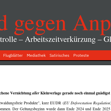
d gegen Anp
rolle – Arbeitszeitverkürzung – Gl
Flugblätter
Mediathek
Satirisches
Proteste
richene Vernichtung
Kleinverlage gerade noch einmal gnädigs
aller
ntwaldungsfreie Produkte", kurz EUDR (
EU Deforestation Regulation
ommen. Der Geltungsbeginn wurde dann Ende 2024 und Ende 2025 j