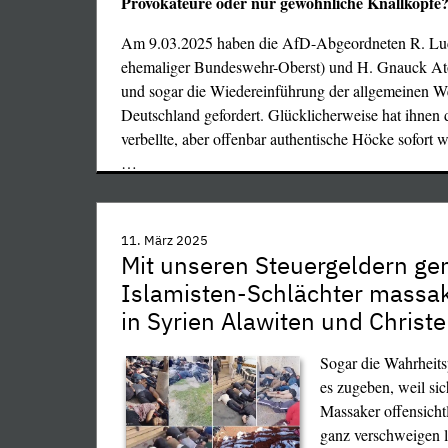
Provokateure oder nur gewöhnliche Knallköpfe?
Am 9.03.2025 haben die AfD-Abgeordneten R. Luc
ehemaliger Bundeswehr-Oberst) und H. Gnauck A
und sogar die Wiedereinführung der allgemeinen We
Deutschland gefordert. Glücklicherweise hat ihnen 
verbellte, aber offenbar authentische Höcke sofort 
…
11. März 2025
Mit unseren Steuergeldern ge
Islamisten-Schlächter massak
in Syrien Alawiten und Christ
Sogar die Wahrheit
es zugeben, weil sic
Massaker offensichtl
ganz verschweigen l