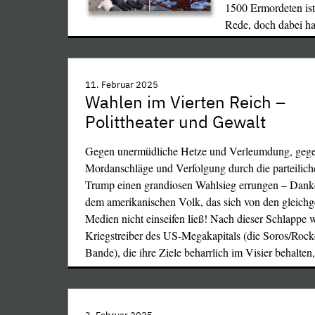
1500 Ermordeten ist 
Rede, doch dabei ha
…
11. Februar 2025
doch wurden die Provokateure weder aus der Partei
Wahlen im Vierten Reich –
ausgeschlossen noch wenigstens massiv gemaßregel
Polittheater und Gewalt
Sicher, das Atomwaffenverbot für das nach Krieg
Gegen unermüdliche Hetze und Verleumdung, geg
unterstellte Deutschland war eine Diskriminierung,
Mordanschläge und Verfolgung durch die parteiliche
Aggressionsgefahr ging von dem militärisch unbed
Trump einen grandiosen Wahlsieg errungen – Dan
gewordenen Land nicht mehr mehr aus. Aber ersten
dem amerikanischen Volk, das sich von den gleichg
Atombewaffnung nur für die gesamte EU sinnvoll 
Medien nicht einseifen ließ! Nach dieser Schlappe w
Verteidigungsmöglichkeit gegen eine wieder an di
Kriegstreiber des US-Megakapitals (die Soros/Rocke
zurückgefallene USA zu besitzen, wenn eine starke
Bande), die ihre Ziele beharrlich im Visier behalten
Tages den Westblock verlassen möchte, andere Fei
…
sie nicht), keineswegs für einen ihrer Teilstaaten, u
wäre der Sinn einer Atombewaffnung Deutschlands,
gerade kriegsgeilsten und frontnächsten Teils Europa