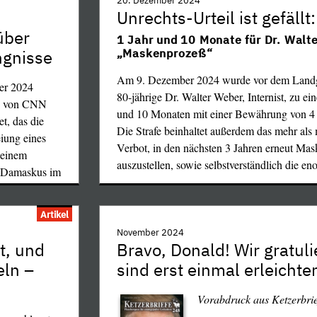
aufgrund ausländischer Einmischung zusta
20. Dezember 2024
 seine
Unrechts-Urteil ist gefällt:
annulliert und Neuwahlen für den 4. Mai 20
ler Zeugen
berechtigten
über
führte zu sehr großen, von unseren "Qualität
1 Jahr und 10 Monate für Dr. Walt
che Alawiten
 dann
heruntergelogenen Protestdemonstrationen in
ngnisse
„Maskenprozeß“
ll
Hiroshimas
Rumäniens, insbesondere der Hauptstadt Buka
d Kinder, oft
Am 9. Dezember 2024 wurde vor dem Landg
ch die
er 2024
Parole: "Stichwahl jetzt!" Doch das verhärtet
die Macht
80-jährige Dr. Walter Weber, Internist, zu ein
ermeiden, den
o von CNN
Diktatur des östlichsten EU-Staates. Nun muß
 flugs nicht
und 10 Monaten mit einer Bewährung von 4 Ja
altig zu
et, das die
anstehende erneute Präsidentschaftswahl all
, diesen
Die Strafe beinhaltet außerdem das mehr al
iung eines
wiederum bei der Wahlkommission anmelden
 in
Verbot, in den nächsten 3 Jahren erneut Mas
 einem
formale Bedingungen einzuhalten sind.
aß die
en – wenn
auszustellen, sowie selbstverständlich die e
n Damaskus im
schwere
en Syrern
en und das
 ins
Artikel
eile 110
November 2024
oben.
t, und
Bravo, Donald! Wir gratul
sbesondere der
Aber mit der ungerechten Behandlung des pa
eln –
sind erst einmal erleichte
enen Wahlen,
tniks klebt
Volkes begeht Trump eine böse Tat und eine
erteilten
Wir rufen ihm zu:
Vorabdruck aus Ketzerbri
n müssen,