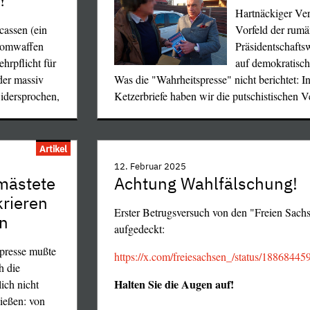
!
Hartnäckiger Ve
assen (ein
Vorfeld der rumä
tomwaffen
Präsidentschafts
hrpflicht für
auf demokratisc
der massiv
Was die "Wahrheitspresse" nicht berichtet: In
widersprochen,
Ketzerbriefe haben wir die putschistischen Ve
Artikel
12. Februar 2025
mästete
Achtung Wahlfälschung!
rieren
Erster Betrugsversuch von den "Freien Sach
en
aufgedeckt:
spresse mußte
https://x.com/freiesachsen_/status/188684
h die
Halten Sie die Augen auf!
ich nicht
ießen: von