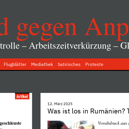
d gegen Anp
rolle – Arbeitszeitverkürzung – Gl
Flugblätter
Mediathek
Satirisches
Proteste
Artikel
12. März 2025
Was ist los in Rumänien? T
eschleuste
Vorabdruck aus 