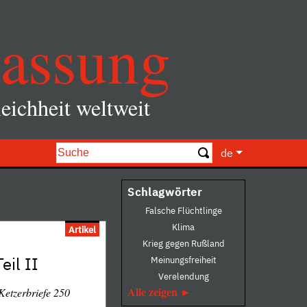
assung
eichheit weltweit
de
Schlagwörter
Falsche Flüchtlinge
Klima
Artikel
Krieg gegen Rußland
eil II
Meinungsfreiheit
Verelendung
Alle zeigen
Ketzerbriefe 250