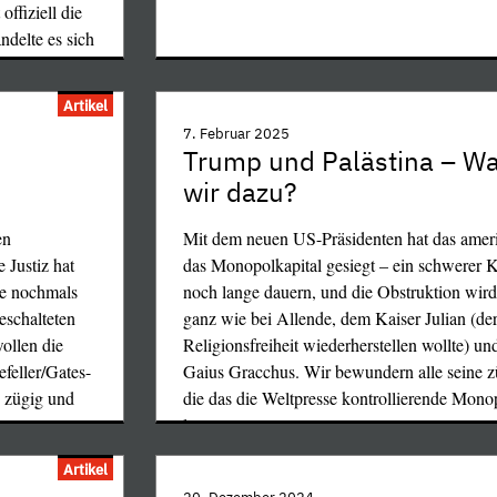
offiziell die
ndelte es sich
Artikel
Rumänien dokumentiert, bei denen einerseits
7. Februar 2025
Präsidentschaftskandidatur Diana Şoşoacăs 
Trump und Palästina – W
t.
Wahlkommission offen mit der rein politisch
wir dazu?
natürlich unzulässigen Begründung abgelehn
sende den USA
der NATO und der EU dürfe nicht rumänische
en
Mit dem neuen US-Präsidenten hat das amer
 denn eine
werden, andererseits die daraufhin ohne ihre
 Justiz hat
das Monopolkapital gesiegt – ein schwerer 
eutend
stattgefundene Wahl annulliert wurde, weil 
ke nochmals
noch lange dauern, und die Obstruktion wird
s wäre eine
den meisten Stimmen gewählte Präsidentscha
eschalteten
ganz wie bei Allende, dem Kaiser Julian (der
(um eine
vorher weitgehend unbekannte Călin George
ollen die
Religionsfreiheit wiederherstellen wollte) u
e Soros-Bande
hauptsächliche Forderung der sofortige Stop
feller/Gates-
Gaius Gracchus. Wir bewundern alle seine
 EU eines
der Ukraine war, auch nicht in die vom US-
, zügig und
die das die Weltpresse kontrollierende Mon
nde bedrohen
EU-Politik paßt. Die Stichwahl zwischen de
lassen.
…
nd zweitens
bestplazierten Kandidaten wurde abgesagt u
 d.h. des
Artikel
dem abwegigen und dazu erlogenen Vorwand
s, der in