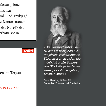
rfassungsbruch im
nischen
wahl und Treibjagd
he Demonstranten.
 der Nr. 249 der
rhältnisse in
…
Artikel
sen" in Torgau
4599194333548