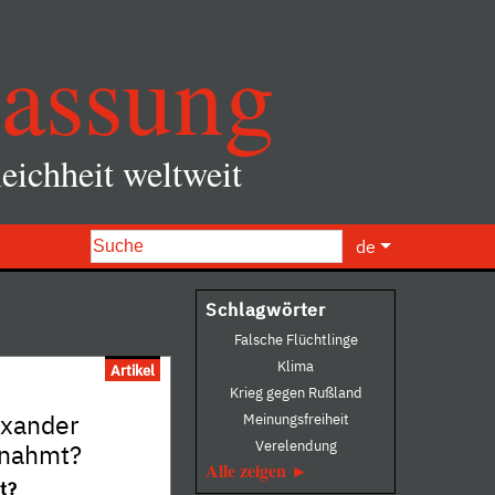
assung
eichheit weltweit
de
Schlagwörter
Falsche Flüchtlinge
Klima
Artikel
Krieg gegen Rußland
exander
Meinungsfreiheit
Verelendung
gnahmt?
Alle zeigen
t?