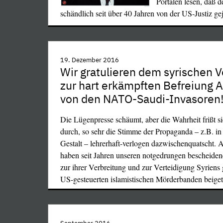
Portalen lesen, daß d
schändlich seit über 40 Jahren von der US-Justiz ge
19. Dezember 2016
Wir gratulieren dem syrischen V
deutschen Außenministers Klaus Kinkel eingerichte
zur hart erkämpften Befreiung 
einer Kriegspartei, die sich die Zerstörung und Zer
von den NATO-Saudi-Invasoren
Volksrepublik Jugoslawien zum Ziel gesetzt hatte.
Mit der Verurteilung des bosnisch-serbischen Gene
Die Lügenpresse schäumt, aber die Wahrheit frißt s
Mladić hat die NATO-Siegerjustiz ihr vorläufig letz
durch, so sehr die Stimme der Propaganda – z.B. 
gesprochen und sich selbst einen Persilschein ausgest
Gestalt – lehrerhaft-verlogen dazwischenquatscht. 
in Jahrzehnten gelegte Blutspur kaschieren soll. »D
haben seit Jahren unseren notgedrungen bescheiden
Verbrechen seit Auschwitz«: sollen nicht die nach 
zur ihrer Verbreitung und zur Verteidigung Syriens
zählenden, vom US-Imperialismus und seinen Laka
US-gesteuerten islamistischen Mörderbanden beiget
abgeschlachteten Koreaner und Vietnamesen sein, n
denselben Tätern ermordeten zwei bis drei Millionen
Hunderttausende ermordeter Syrer, Libyer, Jugosl