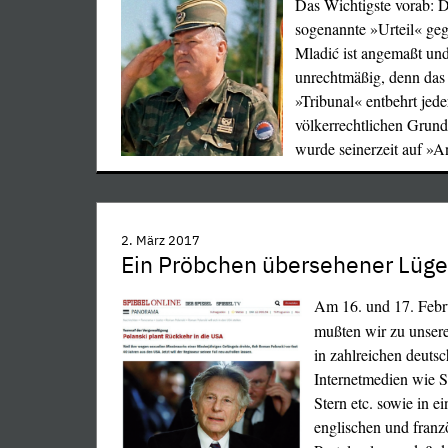
Das Wichtigste vorab: 
sogenannte »Urteil« ge
Mladić ist angemaßt un
unrechtmäßig, denn da
»Tribunal« entbehrt jede
völkerrechtlichen Grund
wurde seinerzeit auf »
…
2. März 2017
Ein Pröbchen übersehener Lüg
Am 16. und 17. Febr
mußten wir zu unser
in zahlreichen deuts
Internetmedien wie S
Stern etc. sowie in e
englischen und franz