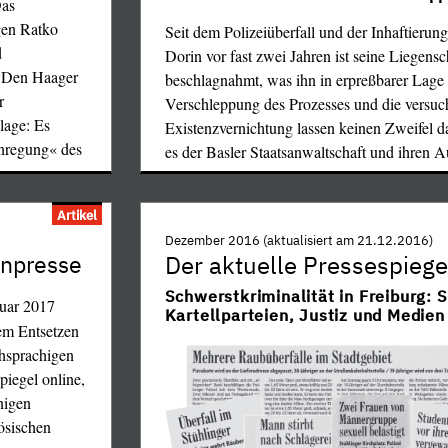
Das
gen Ratko
Seit dem Polizeiüberfall und der Inhaftierun
d
Dorin vor fast zwei Jahren ist seine Liegens
s Den Haager
beschlagnahmt, was ihn in erpreßbarer Lage 
r
Verschleppung des Prozesses und die versuc
lage: Es
Existenzvernichtung lassen keinen Zweifel d
Anregung« des
es der Basler Staatsanwaltschaft und ihren 
…
Artikel
Dezember 2016 (aktualisiert am 21.12.2016)
enpresse
Der aktuelle Pressespiege
Schwerstkriminalität in Freiburg: S
uar 2017
Kartellparteien, Justiz und Medien
em Entsetzen
chsprachigen
piegel online,
inigen
ösischen