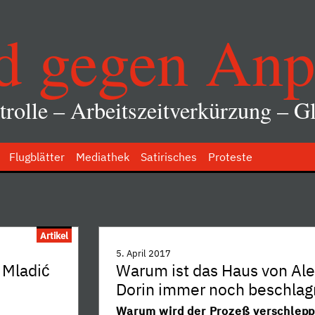
d gegen Anp
rolle – Arbeitszeitverkürzung – Gl
Flugblätter
Mediathek
Satirisches
Proteste
Artikel
5. April 2017
 Mladić
Warum ist das Haus von Al
Dorin immer noch beschla
Warum wird der Prozeß verschlepp