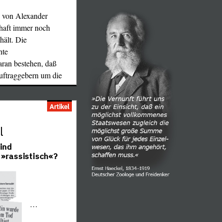
g von Alexander
chaft immer noch
hält. Die
hte
aran bestehen, daß
Auftraggebern um die
Artikel
l
ind
 »rassistisch«?
…