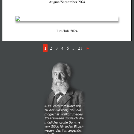
August/September 2024
Juni/Juli 2024
1
2
3
4
5
…
21