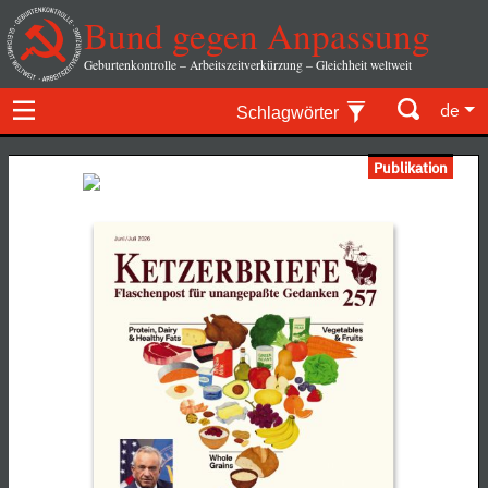
Bund gegen Anpassung
Geburtenkontrolle – Arbeitszeitverkürzung – Gleichheit weltweit
de
Schlagwörter
Publikation