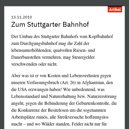
deutschen und französischen US-Marionetten aus ... Im
Aufgabe in der Vielfalt der Theaterkostüme. Sie kann
übrigen würde ein Bruchteil der inzwischen
allerdings nur für einen Durchgangszustand nützlich sein,
Artikel
Abermilliarden Corona-Kosten locker ausreichen, den
z.B. den Kerker der Zensur und Gleichschaltung brechen
13.11.2010
(wahrheitswidrig) immer wieder herbeiorakelten Mangel
und Verelendung, Entrechtung und Staatsverschuldung
Zum Stuttgarter Bahnhof
an Intensivkapazitäten zügig dem Bedarf anzupassen, statt
bremsen; eine Perspektive hat sie nicht, denn vor der
sie heimtückisch abzubauen, wie im Verlauf der
Geburtensenkung, dem einzigen grundlegenden Mittel, die
Der Umbau des Stuttgarter Bahnhofs vom Kopfbahnhof
»Pandemie« beispielsweise in Deutschland und in der
schon sehr fortgeschrittene Zerstörung aller Natur zu
zum Durchgangsbahnhof mag die Zahl der
Schweiz.
stoppen und das gebotene Verhältnis zwischen
lebensunterhöhlenden, qualvollen Riesen- und
Menschenzahl und Rohstoffen herzustellen, drückt sie sich
Dauerbaustellen vermehren, mag Steuergelder
genauso wie ihre Verleumder und Verfolger. Trotzdem ist
verschwenden oder nicht.
sie das kleinere Übel, da ansonsten vorläufig nur ein
Aber was ist er von Kosten und Lebensverlusten gegen
kompaktes und arbeitsteiliges Totalübel auf dem
unseren Verfassungsbruch (Art. 26) in Afghanistan, den
politischen Markt ist; gegenüber dem kompakten Kartell
die USA erzwungen haben! Wie unbedeutend, was
der presse- und justizgestützten Parteien bietet sie
Lebensstandard und Naturerhaltung bzw. Naturzerstörung
tatsächlich eine enorme Verbesserung. Wir sehen das an
angeht, gegen die Behinderung der Geburtenkontrolle, die
ihrem gottlob gegen die umgebenden Pogromisten und
die Konkurrenz der Besitzlosen um die sogenannten
Stiftungs-Söldlinge durchgeführten Parteitag mit folgenden
Arbeitsplätze ruinös, alle Streikversuche hoffnungslos
Beschlüssen, die ehrlich gemeint sind:
macht – und wo Wälder standen, Felder nicht nur für