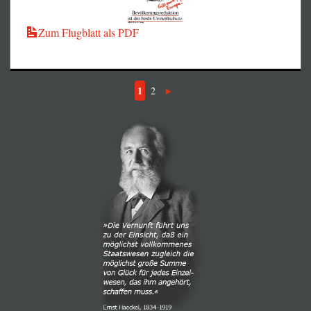
Zum Flugblatt als PDF
1
2
und Eigentumsfrage aus!