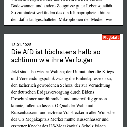
sogar den stärker als im 3. Reich gleichgeschalteten
Badewannen und andere Zeugnisse guter Lebensqualität.
»Medien« aus der Hand) und erträgt allen Lebensraub
So zumindest verkünden das die Klimapropheten hinter
fatalistisch: Das Fleisch vom Teller gezaubert, das Auto
den dafür lautgeschalteten Mikrophonen der Medien wie
unter dem Hintern weggezogen, die Heizung geraubt und
…
dazu von den Behörden verarscht, gegängelt und
Flugblatt
schleimig angelogen.
13.01.2025
Die AfD ist höchstens halb so
schlimm wie ihre Verfolger
Jetzt sind also wieder Wahlen; der Unmut über die Kriegs-
und Verelendungspolitik zwang die Einheitspresse dazu,
den lächerlich gewordenen Scholz, der zur Vernichtung
der deutschen Erdgasversorgung durch Bidens
Froschmänner nur dümmlich und unterwürfig grinsen
konnte, fallen zu lassen. O Qual der Wahl: auf
Russenhasserin und erztreue Vollstreckerin aller Wünsche
des US-Megakapitals Merkel mußte Russenhasser und
erztreuer Knecht des US-Megakapitals Scholz folgen,