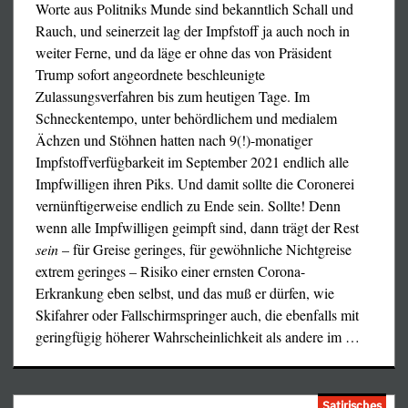
papsttreuen Reaktionären [CDU] oder recycelten Nazis
Worte aus Politniks Munde sind bekanntlich Schall und
[z.B. Karl Schiller, SPD] und den verläßlich
Rauch, und seinerzeit lag der Impfstoff ja auch noch in
antikommunistischen deutschen Menschewiki [Brandt,
weiter Ferne, und da läge er ohne das von Präsident
Schmidt] aufgebaut, dazu Zwerge für psychologisch
Trump sofort angeordnete beschleunigte
wirksame Regierungswechsel zwischen den beiden [als
Zulassungsverfahren bis zum heutigen Tage. Im
angebliches »Zünglein an der Waage«]). Da sie 99 % allen
Schneckentempo, unter behördlichem und medialem
ernsthaften Widerstands gegen Hitler gestellt hatte und
Ächzen und Stöhnen hatten nach 9(!)-monatiger
entsprechend viele Märtyrer aufwies, mußten die neuen
Impfstoffverfügbarkeit im September 2021 endlich alle
transatlantischen Herren die KPD erst einmal etwas in
Impfwilligen ihren Piks. Und damit sollte die Coronerei
Ruhe lassen, bis ihre Kasperpuppen fest im Sattel saßen;
vernünftigerweise endlich zu Ende sein. Sollte! Denn
dann nicht mehr.
wenn alle Impfwilligen geimpft sind, dann trägt der Rest
sein
– für Greise geringes, für gewöhnliche Nichtgreise
So und nicht anders entstand das System der
extrem geringes – Risiko einer ernsten Corona-
westdeutschen Kartellparteien, inzwischen ergänzt durch
Erkrankung eben selbst, und das muß er dürfen, wie
Einpeitscher des Wohlstandsabbaus, die unter falscher
Skifahrer oder Fallschirmspringer auch, die ebenfalls mit
Flagge segeln. (Die »Grünen« quatschen was von
geringfügig höherer Wahrscheinlichkeit als andere im
…
»Umwelt«, beißen sich aber bei »Bevölkerungsreduktion«
– die so leicht geht, der großartige Geburtenrückgang bei
Wohlstand und Rechtssicherheit bewies es auf der ganzen
Satirisches