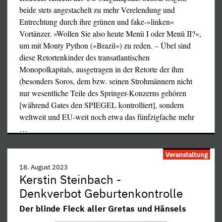
beide stets angestachelt zu mehr Verelendung und
Entrechtung durch ihre grünen und fake-»linken«
eine Luisa Neubauer oder eine hl. Greta mit ihrer mäßig
Vortänzer. »Wollen Sie also heute Menü I oder Menü II?«,
originellen Idee des Schulschwänzens. Neben der
um mit Monty Python (»Brazil«) zu reden. – Übel sind
Bußübung des Verzichts ist das gepredigte Allheilmittel
diese Retortenkinder des transatlantischen
die „Energiewende“, sprich die völlige Abkehr von den
Monopolkapitals, ausgetragen in der Retorte der ihm
knapp gewordenen, weil von den Menschenmilliarden
(besonders Soros, dem bzw. seinen Strohmännern nicht
verpulverten fossilen Energieträgern zugunsten der
nur wesentliche Teile des Springer-Konzerns gehören
sogenannten „erneuerbaren Energien“, die durch diese
[während Gates den SPIEGEL kontrolliert], sondern
wissenschaftlich unsinnige Bezeichnung den Anstrich
weltweit und EU-weit noch etwa das fünfzigfache mehr
eines Perpetuum mobile bekommen und immer mehr
…
einen Fetisch-Charakter annehmen. Niemand kümmert es,
daß die Leistungsdichte von Windrädern und
Veranstaltung
Photovoltaikplatten ein ähnlich wundersames Schicksal
18. August 2023
nehmen müßte wie die Brote und Fische aus der
Kerstin Steinbach -
einschlägigen Stelle des Neuen Testaments, um in
Denkverbot Geburtenkontrolle
irgendeiner Hinsicht maßgeblicher Lieferant für den
Der blinde Fleck aller Gretas und Hänsels
Primärenergiebedarf von Industriestaaten zu werden. Ist