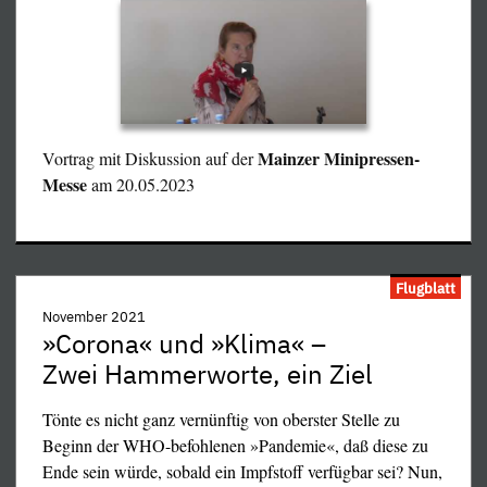
sie das nicht, überwiegt der Schaden ihren Nutzen bei
weitem, insbesondere für die ohnehin durch Flächenraub
geschundene Natur.
Mainzer Minipressen-
Vortrag mit Diskussion auf der
Messe
am 20.05.2023
an Propagandaträgern) gehörenden Einheits- und
Lügenpresse. Die Illusion eines Unterschiedes statt einer
Flugblatt
psychologischen Arbeitsteilung der »Lizenzparteien«
November 2021
Westdeutschlands führte in den künstlichen
»Corona« und »Klima« –
Wohlstandszeiten vor 1990 das Volk von Wahl zu Wahl an
Zwei Hammerworte, ein Ziel
der Nase herum (nachlesen in Wikipedia u.ä., was
»Lizenzparteien« sind; sie wurden 1944 in den USA
Tönte es nicht ganz vernünftig von oberster Stelle zu
»designt« und ab 1945 dann aus recycelten Nazis [z.B.
Beginn der WHO-befohlenen »Pandemie«, daß diese zu
Globke, dem Vater der »Nürnberger Gesetze«] und
Ende sein würde, sobald ein Impfstoff verfügbar sei? Nun,