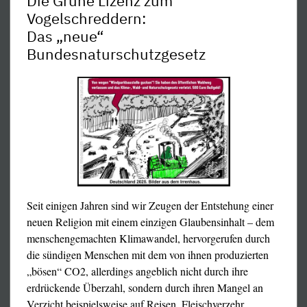
Die Grüne Lizenz zum
Vogelschreddern:
Das „neue“
Bundesnaturschutzgesetz
Seit einigen Jahren sind wir Zeugen der Entstehung einer
deshalb wenigstens die AfD oder deren außerdeutsche
neuen Religion mit einem einzigen Glaubensinhalt – dem
Pendants, d.h. das kleinere Übel gegenüber den
menschengemachten Klimawandel, hervorgerufen durch
schmierigen, untereinander verklumpten und restlos vom
die sündigen Menschen mit dem von ihnen produzierten
US-Giga-Kapital abhängigen und gleichgeschalteten
„bösen“ CO2, allerdings angeblich nicht durch ihre
Kartellparteien), was eine gewisse Verbesserung ist. Der
erdrückende Überzahl, sondern durch ihren Mangel an
Rest steckt ängstlich den Kopf in den Sand (oder frißt
Verzicht beispielsweise auf Reisen, Fleischverzehr,