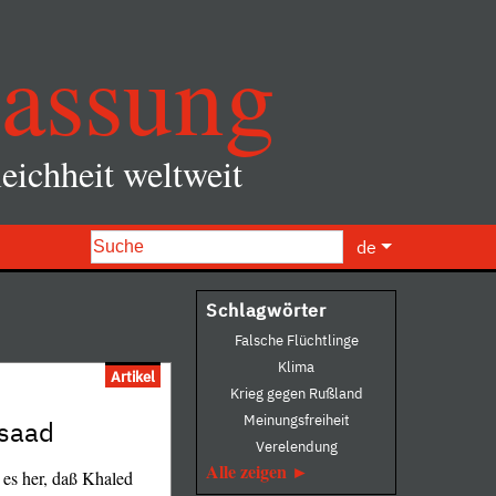
assung
eichheit weltweit
de
Schlagwörter
Falsche Flüchtlinge
Klima
Artikel
Krieg gegen Rußland
Meinungsfreiheit
saad
Verelendung
Alle zeigen
t es her, daß Khaled