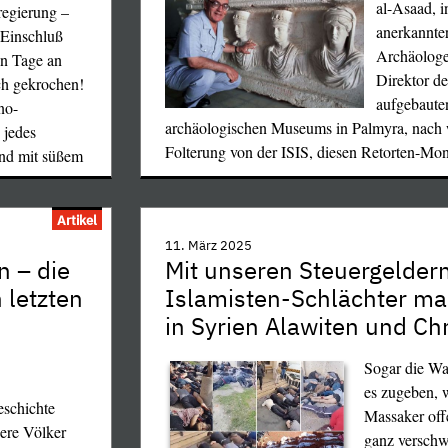
al-Asaad, i
regierung –
anerkannter
 Einschluß
Archäologe
en Tage an
Direktor d
ch gekrochen!
aufgebauten
no-
archäologischen Museums in Palmyra, nach
 jedes
Folterung von der ISIS, diesen Retorten-Mon
und mit süßem
Artikel
11. März 2025
n – die
Mit unseren Steuergelder
 letzten
Islamisten-Schlächter ma
in Syrien Alawiten und Ch
Sogar die Wa
es zugeben, w
eschichte
Massaker offe
dere Völker
ganz verschw