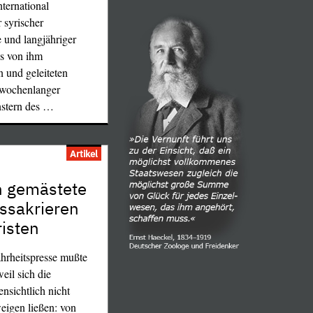
nternational
 syrischer
 und langjähriger
es von ihm
 und geleiteten
 wochenlanger
stern des
…
Artikel
n gemästete
ssakrieren
risten
hrheitspresse mußte
eil sich die
nsichtlich nicht
eigen ließen: von