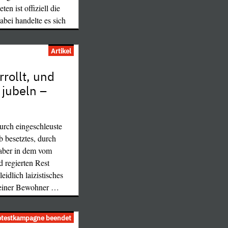
en ist offiziell die
bei handelte es sich
Artikel
015 bestialisch
rollt, und
ogischen Museum von
jubeln –
onino Salinas" in
isa und Mailand
Deutschlands
 ist jemandem das
urch eingeschleuste
b besetztes, durch
 aber in dem vom
 regierten Rest
eidlich laizistisches
seiner Bewohner
…
otestkampagne beendet