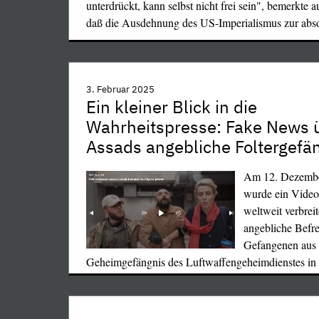
unterdrückt, kann selbst nicht frei sein", bemerkte 
daß die Ausdehnung des US-Imperialismus zur abs
3. Februar 2025
Ein kleiner Blick in die
Schleim verzuckert, ist doch ganz bestimmt wieder 
Wahrheitspresse: Fake News 
Kulltuuuhr!
Assads angebliche Foltergefä
Und welches Gezeter brach über jeden herein, der d
Scheußlichkeit beim Namen nannte, z.B. über uns!
Am 12. Dezemb
Rammbock gegen Ostblock und sexuelle Selbstbes
wurde ein Vide
Wenn und Aber war ab Khomeini der Islam goldrich
weltweit verbreit
seine Hätschelung, auch diejenige durch ihn entfesse
angebliche Befre
Vergewaltiger und Mörder (z.B. Hussein Khavaris,
Gefangenen aus
wohl ganz unentdeckt und straflos geblieben wäre),
Geheimgefängnis des Luftwaffengeheimdienstes i
Grenzen. Inzwischen hat der Mohr offenbar seine S
…
getan und kann wieder gehen.
Wie unsere Regierung jetzt auf einmal von ihrem bi