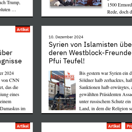
auch Trump,
1500 Ermordet
oluten
…
Rede, doch da
…
Artikel
Westblocks, vorab der CIA, am 18. August 2
10. Dezember 2024
Syrien von Islamisten über
hingerichtet wurde. Während er im archäol
mal
über
deren Westblock-Freunde 
Palermo "Museo Archeologico Regionale Ant
einem eigenen Raum oder auch in Neapel, P
ngnisse
Pfui Teufel!
ie
angemessen gewürdigt wird, erwähnen ihn 
 Denn als
er 2024
Museen mit keinem Sterbenswörtchen. (Oder
Bis gestern war Syrien ein d
timmung ohne
o von CNN
Gegenteil bekannt?)
Söldner halb zerhacktes, hal
tig, und
et, das die
Sanktionen halb erwürgtes,
lter
iung eines
gewählten Präsidenten Assad
 der ohne uns
 einem
unter russischem Schutz ein l
 kannte keine
n Damaskus im
Land, in dem die Religion 
chuldigkeit
Artikel
Artikel
Pr
slang so