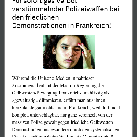
Für sofortiges Verbot
verstümmelnder Polizeiwaffen bei
den friedlichen
Demonstrationen in Frankreich!
Während die Unisono-Medien in nahtloser
Zusammenarbeit mit der Macron-Regierung die
Gelbwesten-Bewegung Frankreichs unablässig als
»gewalttätig« diffamieren, erfährt man aus ihnen
Kritik beschweren: auf den groben Klotz der religiösen
hierzulande gar nichts und in Frankreich, weil dort nicht
Zumutung, erst recht der obszönen und zugleich
komplett unterschlagbar, nur ganz vereinzelt von der
dämlichen Beschimpfung, gehört immer ein grober Keil.
massiven Polizeigewalt gegen friedliche Gelbwesten-
Auch wenn die moslemischen Hätschelchen es schlecht
Demonstranten, insbesondere durch den systematischen
ertragen: ertragen müssen sie es, sie haben mehr als
Einsatz verstümmelnder Waffen wie Gummigeschoß-