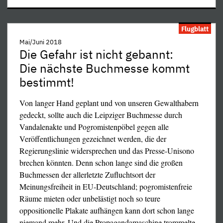
contre l'islamophobie" ("Nationale Beobachtungsstelle
gegen Islamophobie") leitet, zu Wort gemeldet: "Sie hätte
Flugblatt
schweigen sollen!! Man darf die Religion kritisieren, aber
Mai/Juni 2018
nur im Rahmen des Respekts [als hätten Handabhacker
Die Gefahr ist nicht gebannt:
und Vergewaltiger Respekt verdient!]... Aber man darf sie
Die nächste Buchmesse kommt
nicht beleidigen... Beleidigungen akzeptiere ich nicht...
bestimmt!
Wer Wind sät, wird Sturm ernten... Jetzt muß sie die
Konsequenzen ihrer Worte tragen."
Von langer Hand geplant und von unseren Gewalthabern
gedeckt, sollte auch die Leipziger Buchmesse durch
Ein kackfreches Plädoyer für talibanisch-saudische
Vandalenakte und Pogromistenpöbel gegen alle
Stinkezustände und eine wohlverdiente Ohrfeige für den
Veröffentlichungen gezeichnet werden, die der
angeblich säkularen Staat! Was mit dem Präzedenzfall
Regierungslinie widersprechen und das Presse-Unisono
Salman Rushdie begann, wird heute Realität: Auch in
brechen könnten. Denn schon lange sind die großen
Europa ist der Mordstandard für Religionskritik wieder
Buchmessen der allerletzte Zufluchtsort der
eingeführt. Das Opfer dieses 30-jährigen Kniefalls vor
Meinungsfreiheit in EU-Deutschland; pogromistenfreie
dem Islam postete hingegen: "Ich habe weder eine Person
Räume mieten oder unbelästigt noch so teure
beleidigt, noch bedroht, noch zur Gewalt gegen wen auch
oppositionelle Plakate aufhängen kann dort schon lange
immer aufgerufen. Es war Blasphemie, das ist eine
niemand mehr. Und die Propagandamaschine trommelte