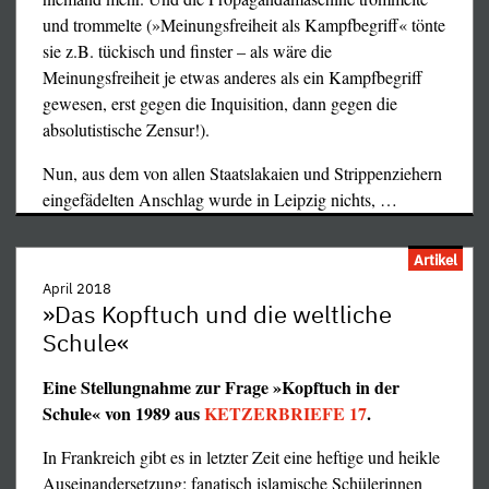
generelle Kritik der Religionen und nichts anderes."
und trommelte (»Meinungsfreiheit als Kampfbegriff« tönte
sie z.B. tückisch und finster – als wäre die
Und die muß erlaubt bleiben und sollte es endlich auch in
Meinungsfreiheit je etwas anderes als ein Kampfbegriff
Deutschland werden, wo nach wie vor der schändliche
gewesen, erst gegen die Inquisition, dann gegen die
mittelalterliche Diktaturparagraph, wie Tucholsky ihn
absolutistische Zensur!).
nennt, § 166 StGB, existiert und vor gar nicht allzu langer
Zeit auch gerne angewendet wurde (siehe
Ketzerbriefe Nr.
Nun, aus dem von allen Staatslakaien und Strippenziehern
65
). In Deutschland wäre Mila mit bis zu 3 Jahren
eingefädelten Anschlag wurde in Leipzig nichts,
…
Gefängnis bedroht und vielleicht schon längst verurteilt
worden, die islamischen Hetzer haben ja auch in
Artikel
Deutschland grünes Licht. Selbst im erzkatholischen
April 2018
Irland dagegen wurde im Oktober 2018 per
»Das Kopftuch und die weltliche
Volksabstimmung der Gotteslästerungsparagraph
Schule«
abgeschafft. Deshalb fordern wir auch für Deutschland:
Weg mit dem Gotteslästerungsparagraphen! Wenn es
Eine Stellungnahme zur Frage »Kopftuch in der
einen Gott gibt, soll er sich selber verteidigen!
Schule« von 1989 aus
KETZERBRIEFE 17
.
Unterschreiben Sie auch die Petition für Mila:
In Frankreich gibt es in letzter Zeit eine heftige und heikle
Protection policière pour Mila, 16 ans, en danger de
Auseinandersetzung: fanatisch islamische Schülerinnen