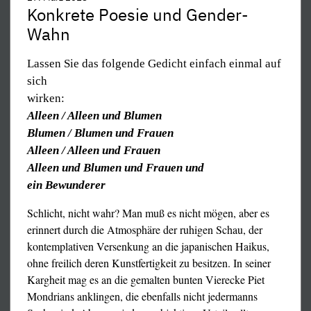
Meinungsfreiheit garantieren und das Leben derer
Konkrete Poesie und Gender-
weisungswidrig an ihren Diensteid erinnerten – es gab
schützen, die sie ausüben.
Wahn
solche auch im 3. Reich, die dadurch einer ganzen Menge
Juden und Kommunisten zur Flucht verhalfen; nicht
Lassen Sie das folgende Gedicht einfach einmal auf
unterkriegen lassen, kein feiges Schwein werden, es lohnt
sich
sich!)
wirken:
ABER DIE RUHE TRÜGT, DIE POGROMISTEN
Alleen / Alleen und Blumen
RÜSTEN WIEDER –
Blumen / Blumen und Frauen
UNSERE STEUERN FLIEßEN JA IN IHRE
Alleen / Alleen und Frauen
TASCHEN.
Alleen und Blumen und Frauen und
SIE HOFFEN AUF FRANKFURT.
ein Bewunderer
Denn wie es auf der Leipziger Buchmesse wirklich
Schlicht, nicht wahr? Man muß es nicht mögen, aber es
zuging, wie z. B. allein ihr Besuch durch Tricks behindert
Verteidigungsmaßnahme einer der wertvollsten,
erinnert durch die Atmosphäre der ruhigen Schau, der
wurde, von den ernsten Gewaltvorstößen durch
teuersterkauften Errungenschaften der mit
kontemplativen Versenkung an die japanischen Haikus,
Schlägertrupps zu schweigen, davon zeichnete die
Aufklärungsgütern nicht gerade gesegneten
ohne freilich deren Kunstfertigkeit zu besitzen. In seiner
Lügenpresse ein sehr irreführendes Bild oder verschwieg
Menschheitsgeschichte auch ihre unverächtliche
Kargheit mag es an die gemalten bunten Vierecke Piet
die Attacken auf die einzige Grundlage jeder politischen
moralische Grundlage. Auf der anderen Seite werden sie
Mondrians anklingen, die ebenfalls nicht jedermanns
Freiheit, die Meinungsfreiheit nämlich, gänzlich. (Wenn