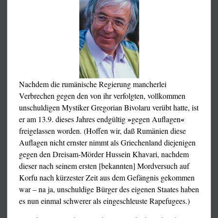
ebenso unbestritten der Irreführung dienen; die
Komplexität eines Sprachkunstwerks ist hingegen nicht
zwangsläufig einer bewußten Falschdarstellungsabsicht
geschuldet, sondern entspringt vielmehr der Komplexität
der geschilderten Sache: der Entwicklung einer Person
(MarcelProust) oder einer Gesellschaft (Emile Zola) in all
ihren verwickelten Wechselbeziehungen, die Schilderung
Nachdem die rumänische Regierung mancherlei
derselben Sache unter verschiede-ner Perspektive, die
Verbrechen gegen den von ihr verfolgten, vollkommen
Ausbreitung des zeitlichen Nach- und Nebeneinanders
unschuldigen Mystiker Gregorian Bivolaru verübt hatte, ist
usw. usf. Kein Wunder, daß Arno Schmidt, der letzte
»
«
er am 13.9. dieses Jahres endgültig
gegen Auflagen
Wort-Titan der deutschen Literatur, schlecht auf die
freigelassen worden. (Hoffen wir, daß Rumänien diese
konkrete Poesie zu sprechen war. Sie komme wohl von
Auflagen nicht ernster nimmt als Griechenland diejenigen
englisch concrete = Beton, grantelte er. Aber gleichviel:
gegen den Dreisam-Mörder Hussein Khavari, nachdem
das zitierte Gedicht läßt einen männlichen Betrachter
dieser nach seinem ersten [bekannten] Mordversuch auf
imaginieren, der die Eindrücke einer beliebigen
Korfu nach kürzester Zeit aus dem Gefängnis gekommen
Straßenszenerie auf sich wirken läßt: Blumen und Frauen.
war – na ja, unschuldige Bürger des eigenen Staates haben
Und beides ergötzt ihn; er bewundert das Geschaute.
es nun einmal schwerer als eingeschleuste Rapefugees.)
Eben jene Impression liegt dem zitierten Gedicht