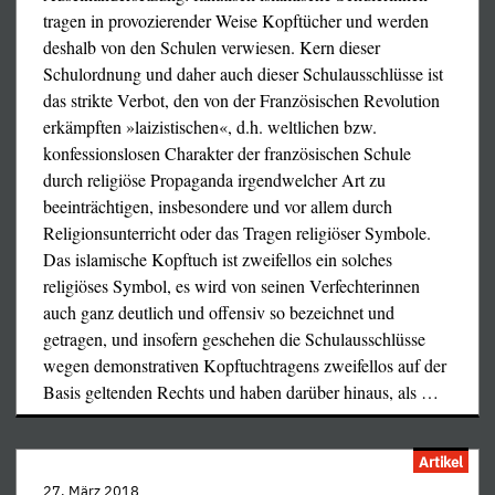
mort pour avoir critiqué l’islam
tragen in provozierender Weise Kopftücher und werden
deshalb von den Schulen verwiesen. Kern dieser
Übersetzung der Forderungen aus der oben verlinkten
Schulordnung und daher auch dieser Schulausschlüsse ist
Petition:
das strikte Verbot, den von der Französischen Revolution
Polizeischutz für Mila, 16, in Lebensgefahr, weil sie den
erkämpften »laizistischen«, d.h. weltlichen bzw.
Islam kritisiert hat. Wir fordern deshalb:
konfessionslosen Charakter der französischen Schule
· Daß ein ständiger Polizeischutz eingerichtet wird, um
hauptsächlich wegen der Tellkamp/Grünbein-Diskussion,
durch religiöse Propaganda irgendwelcher Art zu
Milas Leben langfristig zu schützen...
um welche später z. B. der SPIEGEL noch lange
beeinträchtigen, insbesondere und vor allem durch
· Daß das Nationale Bildungsministerium exemplarische
schleimig oder zuckersüß herumeierte, teils aber auch,
Religionsunterricht oder das Tragen religiöser Symbole.
Maßnahmen gegen die Schüler ergreift, die Mila belästigt
weil die vom Staatsapparat im Stich gelassenen, als
Das islamische Kopftuch ist zweifellos ein solches
haben.
Pogromopfer vorgesehenen Verlage ungeheure Opfer und
religiöses Symbol, es wird von seinen Verfechterinnen
· Exemplarische Bestrafung aller Personen, die
viel Disziplin aufbrachten, um ihr Eigentum und ihre
auch ganz deutlich und offensiv so bezeichnet und
Todesdrohungen, Drohungen von Vergewaltigung und
Präsentationsmöglichkeit zu schützen. Die Abwendung
getragen, und insofern geschehen die Schulausschlüsse
körperlicher Gewalt ausgestoßen haben sowie gegen die
der angerückten Gewalttätertrupps, deren Megaphone etc.
wegen demonstrativen Kopftuchtragens zweifellos auf der
sozialen Netzwerke, die Milas Peinigern eine große
höchst wundersam all die superscharfen Taschenkontrollen
Basis geltenden Rechts und haben darüber hinaus, als
…
Öffentlichkeit beschert haben.
an den Eingängen passiert hatten, gelang nur knapp und
Religiöse Fundamentalisten, die das Leben eines jungen
aufwendig, und auch das nur, weil die anwesende Polizei
Mädchens für ihre Vorstellungen von Religion bedrohen,
Artikel
gesetzestreuer war als den staatlichen und halbstaatlichen
müssen bestraft werden. Die Republik muß die
Hintermännern lieb war. (Dank an alle Polizisten, die sich
27. März 2018