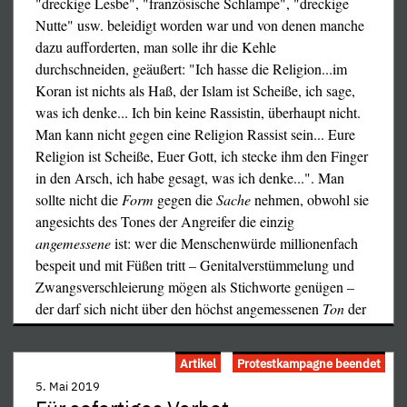
"dreckige Lesbe", "französische Schlampe", "dreckige
Nutte" usw. beleidigt worden war und von denen manche
dazu aufforderten, man solle ihr die Kehle
durchschneiden, geäußert: "Ich hasse die Religion...im
Koran ist nichts als Haß, der Islam ist Scheiße, ich sage,
was ich denke... Ich bin keine Rassistin, überhaupt nicht.
Man kann nicht gegen eine Religion Rassist sein... Eure
Religion ist Scheiße, Euer Gott, ich stecke ihm den Finger
in den Arsch, ich habe gesagt, was ich denke...". Man
sollte nicht die
Form
gegen die
Sache
nehmen, obwohl sie
angesichts des Tones der Angreifer die einzig
angemessene
ist: wer die Menschenwürde millionenfach
bespeit und mit Füßen tritt – Genitalverstümmelung und
Zwangsverschleierung mögen als Stichworte genügen –
der darf sich nicht über den höchst angemessenen
Ton
der
…
Artikel
Protestkampagne beendet
5. Mai 2019