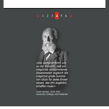
Aufmerksamkeit auf sein Opfer weniger wahrscheinlich
gewesen sein.
4
1
2
3
5
6
Siehe auch unsere Kurznachricht und
Protestaufruf vom
13. März 2017
.