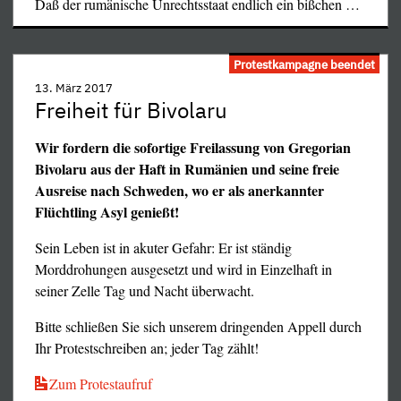
Daß der rumänische Unrechtsstaat endlich ein bißchen
…
tatsächlich zugrunde. Der Verfasser – es ist niemand
anderes als der heute 93jährige Eugen Gomringer – hielt
sich im Jahre 1951 in Barcelona auf, und in der
Protestkampagne beendet
Prachtstraße Las Ramblas der katalanischen Metropole
13. März 2017
kam ihm die Idee zu diesem Gedicht; es sollte in seiner
Freiheit für Bivolaru
ganzen Schlichtheit eine Ode an die Schönheit sein. Es
liegt nahe, anzunehmen, daß der Verfasser zum Zeitpunkt
Wir fordern die sofortige Freilassung von Gregorian
seiner Eingebung guter Stimmung war, hochgemut und
Bivolaru aus der Haft in Rumänien und seine freie
vielleicht verliebt; wäre er niedergeschlagen und vergrämt
Ausreise nach Schweden, wo er als anerkannter
gewesen, hätte er vielleicht den Lärm der
Flüchtling Asyl genießt!
Menschenmassen, das Quietschen der Straßenbahnen und
den Müll thematisiert. Aber er war nun einmal gutgelaunt.
Sein Leben ist in akuter Gefahr: Er ist ständig
Und da er in Bolivien gebürtig ist und infolgedessen
Morddrohungen ausgesetzt und wird in Einzelhaft in
Spanisch seine Muttersprache war, hatte er dieses Gedicht
seiner Zelle Tag und Nacht überwacht.
ursprünglich in Spanisch verfaßt:
Bitte schließen Sie sich unserem dringenden Appell durch
Ihr Protestschreiben an; jeder Tag zählt!
Zum Protestaufruf
Kreide fraß, dürfte ohne die tätige internationale