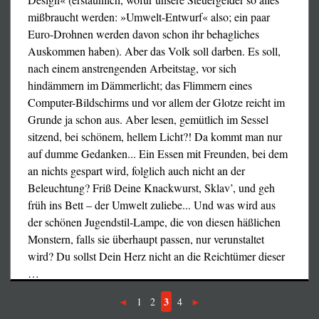
mißbraucht werden: »Umwelt-Entwurf« also; ein paar
PEGIDA wird undeutlich – wir bieten den Dialog an!
Euro-Drohnen werden davon schon ihr behagliches
16. Dezember 2014
Auskommen haben). Aber das Volk soll darben. Es soll,
Warum wird der Islam gebauchpinselt?
nach einem anstrengenden Arbeitstag, vor sich
Und wieso soll die Bauchpinselung einer Religion
hindämmern im Dämmerlicht; das Flimmern eines
Computer-Bildschirms und vor allem der Glotze reicht im
ausgerechnet »links« sein statt bloß regierungstreu?
Grunde ja schon aus. Aber lesen, gemütlich im Sessel
sitzend, bei schönem, hellem Licht?! Da kommt man nur
Dezember 2014
auf dumme Gedanken... Ein Essen mit Freunden, bei dem
Kein islamischer Staat, kein christlicher Staat!
an nichts gespart wird, folglich auch nicht an der
(Aber unbedingt ein aufgeklärter und bürgerlicher Staat;
Beleuchtung? Friß Deine Knackwurst, Sklav’, und geh
ein sozialistischer im Sinne von Marx und Lenin wäre nur
früh ins Bett – der Umwelt zuliebe... Und was wird aus
dessen Superlativ.)
der schönen Jugendstil-Lampe, die von diesen häßlichen
Monstern, falls sie überhaupt passen, nur verunstaltet
wird? Du sollst Dein Herz nicht an die Reichtümer dieser
…
3
1
2
4