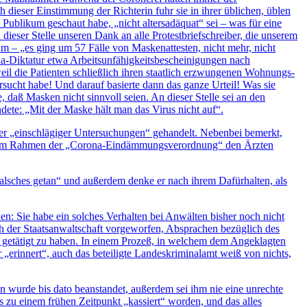
eser Einstimmung der Richterin fuhr sie in ihrer üblichen, üblen
 Publikum geschaut habe, „nicht altersadäquat“ sei – was für eine
ieser Stelle unseren Dank an alle Protestbriefschreiber, die unserem
zum – „es ging um 57 Fälle von Maskenattesten, nicht mehr, nicht
na-Diktatur etwa Arbeitsunfähigkeitsbescheinigungen nach
weil die Patienten schließlich ihren staatlich erzwungenen Wohnungs-
ersucht habe!
Und darauf basierte dann das ganze Urteil!
Was sie
 daß Masken nicht sinnvoll seien. An dieser Stelle sei an den
ete: „Mit der Maske hält man das Virus nicht auf“.
er „einschlägiger Untersuchungen“ gehandelt. Nebenbei bemerkt,
mals im Rahmen der „Corona-Eindämmungsverordnung“ den Ärzten
alsches getan“ und außerdem denke er nach ihrem Dafürhalten, als
n: Sie habe ein solches Verhalten bei Anwälten bisher noch nicht
lich der Staatsanwaltschaft vorgeworfen, Absprachen bezüglich des
n getätigt zu haben. In einem Prozeß, in welchem dem Angeklagten
 „erinnert“, auch das beteiligte Landeskriminalamt weiß von nichts,
von wurde bis dato beanstandet, außerdem sei ihm nie eine unrechte
zu einem frühen Zeitpunkt „kassiert“ worden, und das alles