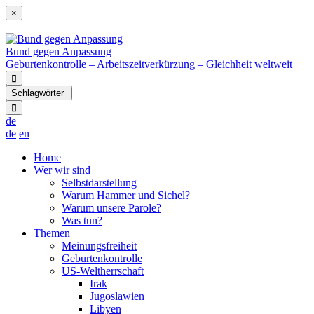
×
Bund gegen Anpassung
Geburtenkontrolle – Arbeitszeitverkürzung – Gleichheit weltweit
Schlagwörter
de
de
en
Home
Wer wir sind
Selbstdarstellung
Warum Hammer und Sichel?
Warum unsere Parole?
Was tun?
Themen
Meinungsfreiheit
Geburtenkontrolle
US-Weltherrschaft
Irak
Jugoslawien
Libyen