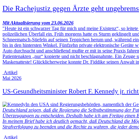
Die Rachejustiz gegen Ärzte geht ungebremst
Mit Aktualisierung vom 23.06.2026
"Heute ist ein schwarzer Tag für mich und meine Existenz“, so leitet
polizeilichen Überfall ein. Früh morgens hatte es Sturm geklingelt 
Schneematsch-Stiefeln auf seinen Teppichen herum und, während eine
bis in den hintersten Winkel. Fünfzehn private elektronische Gerät
Auto durchsucht und anschließend mußte er mit in seine Praxis fahren
Patientenakten „nur“ kopierte und nicht beschlagnahmte. Ein Zeuge spr
Maskenatteste! Glücklicherweise konnte Dr. Fiddike seinen Anwalt info
Artikel
Mai 2026
US-Gesundheitsminister Robert F. Kennedy jr. richte
In den USA sind Regierungsbehörden, namentlich der Ges
Deutschland zeigen, daß die Regierung die Selbstbestimmung der Pat
Überzeugungen zu entscheiden. Deshalb habe ich am Freitag einen Br
In meinem Brief habe ich deutlich gemacht, daß Deutschland die Mögli
Strafverfolgung zu beenden und die Rechte zu wahren, die jeder dem
Artikel