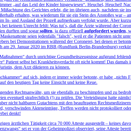
er „auf das Leid der Kinder hingewiesen“. Heuchel, Heuchel! Nach di
 Mißachtung des Gerichtes erlebt, die im übrigen auch, nachdem sie ins
erhalb erhalten, was wiederum für sie ein Stein des Anstoßes war – an d
lbst im In- und Ausland der Prozeß aufmerksam verfolgt wurde. Aber kur
 bei keinem Unrecht fehlt: Was tut´s, daß die Ärzte während der Coro
llen durften und sogar
sollten
, ja dazu offiziell
aufgefordert wurden
, 
askenatteste seien jedenfalls "falsch", weil er die Patienten nicht unt
ebers bei Demonstrationen während der Coronerei, bei denen er betonte,
lich am 29. Januar 2020 im RBB (Rundfunk Berlin-Brandenburg) verkünd
r Maßnahmen“ durch unrichtige Gesundheitszeugnisse aufgrund fehlend
aler“ Patient selbst bei Krankheitsverdacht oft nicht kommt! Das da
uristin, dem Arzt diktieren zu können.
hkammer“ auf sich, indem er immer wieder betonte, er habe „nichts F
s auf den heutigen Tag keine Einsicht und keine Reue.
igenden Rechtsanwälte, um sie ebenfalls zu beschimpfen und zu bedrohe
eien eventuell strafrechtlich (!) zu prüfen. Die Verteidigung hatte näm
aber nicht haltbaren Gutachtens mit den beauftragten Rechtsmediziner
, verschwinden Akteneinträge, Treffen werden nicht protokolliert oder
erbei denkt!
rigen ärztlichen Tätigkeit circa 70 000 Atteste ausgestellt – keines da
ngs“ sei er von der Geheimpolizei observiert, seine Atteste bereits 