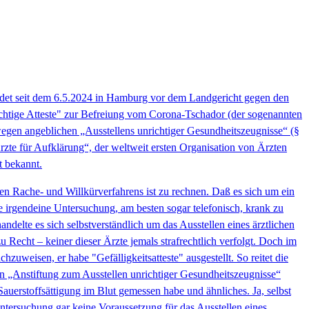
 findet seit dem 6.5.2024 in Hamburg vor dem Landgericht gegen den
richtige Atteste" zur Befreiung vom Corona-Tschador (der sogenannten
egen angeblichen „Ausstellens unrichtiger Gesundheitszeugnisse“ (§
rzte für Aufklärung“, der weltweit ersten Organisation von Ärzten
t bekannt.
hen Rache- und Willkürverfahrens ist zu rechnen. Daß es sich um ein
ne irgendeine Untersuchung, am besten sogar telefonisch, krank zu
andelte es sich selbstverständlich um das Ausstellen eines ärztlichen
 Recht – keiner dieser Ärzte jemals strafrechtlich verfolgt. Doch im
weisen, er habe "Gefälligkeitsatteste" ausgestellt. So reitet die
en „Anstiftung zum Ausstellen unrichtiger Gesundheitszeugnisse“
auerstoffsättigung im Blut gemessen habe und ähnliches. Ja, selbst
Untersuchung gar keine Voraussetzung für das Ausstellen eines