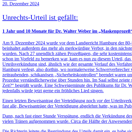
20. Dezember 2024
Unrechts-Urteil ist gefällt:
1 Jahr und 10 Monate für Dr. Walter Weber im „Maskenprozeß
Am 9. Dezember 2024 wurde vor dem Landgericht Hamburg der 80-jährig
beinhaltet außerdem das mehr als merkwürdige Verbot, in den nächste
wurden. Nach 27 unendlich zähen Prozeßtagen, die sehr kostenintensi
schon im Vorfeld zu bemerken war, kam es nun zu diesem Urteil, das i
Urteilsverkündung sind, ähnlich wie der gesamte Verlauf des Verfah
Hamburg verlegt, also dorthin, wo normalerweise Schwerverbrecher v
zeitraubenden, schikanösen „Sicherheitskontrollen“ beendet waren u
Prozedur verständlicherweise über Stunden hin. Im Saal selbst zeigt
Zeit?“ begrüßt wurde. Eine Schweigeminute des Publikums für Dr. We
jedenfalls würde jetzt gerne ein fröhliches Lied singen.
Einen letzten Beweisantrag der Verteidigung noch
vor
der Urteilsverk
fast alle, Beweisanträge der Verteidigung abgelehnt hatte, was im P
Dann, nach fast einer Stunde Verspätung, endlich die Verkündung des
vielen Tränen aufgenommen wurde. Circa die Hälfte der Anwesenden v
Die Richterin leitete die Begründung des Urteils damit ein, es habe 