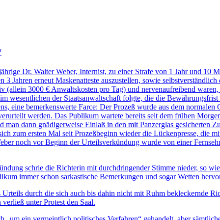
“
e Dr. Walter Weber, Internist, zu einer Strafe von 1 Jahr und 10 Mon
n 3 Jahren erneut Maskenatteste auszustellen, sowie selbstverständlic
v (allein 3000 € Anwaltskosten pro Tag) und nervenaufreibend waren, 
m wesentlichen der Staatsanwaltschaft folgte, die die Bewährungsfrist 
rens, eine bemerkenswerte Farce: Der Prozeß wurde aus dem normalen G
erurteilt werden. Das Publikum wartete bereits seit dem frühen Morge
nd man dann gnädigerweise Einlaß in den mit Panzerglas gesicherten 
e sich zum ersten Mal seit Prozeßbeginn wieder die Lückenpresse, die
ber noch vor Beginn der Urteilsverkündung wurde von einer Fernsehrep
ündung schrie die Richterin mit durchdringender Stimme nieder, so wie
ublikum immer schon sarkastische Bemerkungen und sogar Wetten hervor
 Urteils durch die sich auch bis dahin nicht mit Ruhm bekleckernde R
erließ unter Protest den Saal.
sich „um ein vermeintlich politisches Verfahren“ gehandelt, aber sämtl