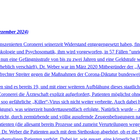
Dezember 2024)
h inszenierten Coronerei seinerzeit Widerstand entgegengesetzt haben,
 Onkologie und Psychosomatik, ihm wird vorgeworfen, in 57 Fällen "un
un eine Gefängnisstrafe von bis zu zwei Jahren und eine Geldstrafe w
erheblich verschärft). Dr. Weber war im März 2020 Mitbegründer der „Ä
aufrechter Streiter gegen die Maßnahmen der Corona-Diktatur bundeswei
sind es bereits 19, und mit einer weiteren Aufblähung dieses staatlic
oronerei die Ärzteschaft explizit aufgefordert, Patienten möglichst oh
oo gefährliche „Killer“-Virus sich nicht weiter verbreite. Auch dabei h
ung), was seinerzeit hunderttausendfach erfolgte. Natürlich wurde – zu
cht, durch zermürbende und völlig ausufernde Zeugenbefragungen nachzu
atienten (die allesamt bereits Prozesse und zumeist Verurteilungen weg
 Dr. Weber die Patienten auch mit dem Stethoskop abgehört, ob er die S
ehemaligen Patienten verhört. Dabei ist, wie gesagt, eine körperliche 