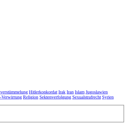
lverstümmelung
Hitlerkonkordat
Irak
Iran
Islam
Jugoslawien
s-Verwirrung
Religion
Sektenverfolgung
Sexualstrafrecht
Syrien