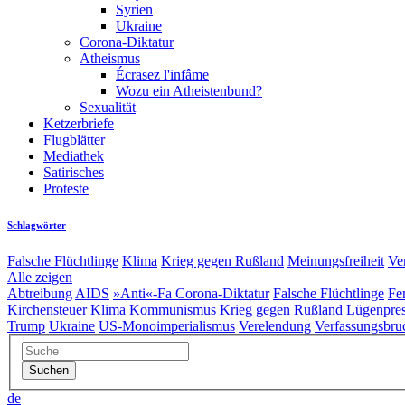
Syrien
Ukraine
Corona-Diktatur
Atheismus
Écrasez l'infâme
Wozu ein Atheistenbund?
Sexualität
Ketzerbriefe
Flugblätter
Mediathek
Satirisches
Proteste
Schlagwörter
Falsche Flüchtlinge
Klima
Krieg gegen Rußland
Meinungsfreiheit
Ve
Alle zeigen
Abtreibung
AIDS
»Anti«-Fa
Corona-Diktatur
Falsche Flüchtlinge
Fe
Kirchensteuer
Klima
Kommunismus
Krieg gegen Rußland
Lügenpre
Trump
Ukraine
US-Monoimperialismus
Verelendung
Verfassungsbru
de