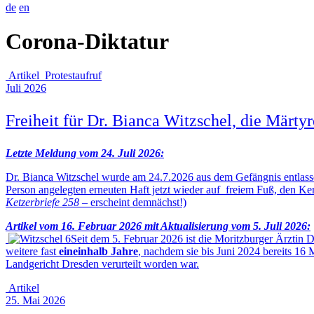
de
en
Corona-Diktatur
Artikel
Protestaufruf
Juli 2026
Freiheit für Dr. Bianca Witzschel, die Märty
Letzte Meldung vom 24. Juli 2026:
Dr. Bianca Witzschel wurde am 24.7.2026 aus dem Gefängnis entlasse
Person angelegten erneuten Haft jetzt wieder auf freiem Fuß, den Ke
Ketzerbriefe 258 –
erscheint demnächst!)
Artikel vom 16. Februar 2026 mit Aktualisierung vom 5. Juli 2026:
Seit dem 5. Februar 2026 ist die Moritzburger Ärztin
weitere fast
eineinhalb Jahre
, nachdem sie bis Juni 2024 bereits 1
Landgericht Dresden verurteilt worden war.
Artikel
25. Mai 2026