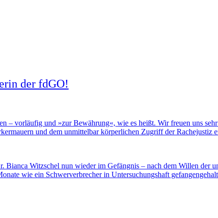
rerin der fdGO!
n – vorläufig und »zur Bewährung«, wie es heißt. Wir freuen uns sehr 
rkermauern und dem unmittelbar körperlichen Zugriff der Rachejustiz er
 Dr. Bianca Witzschel nun wieder im Gefängnis – nach dem Willen der
6 Monate wie ein Schwerverbrecher in Untersuchungshaft gefangengeha