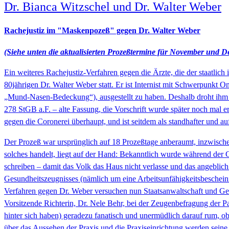
Dr. Bianca Witzschel und Dr. Walter Weber
Rachejustiz im "Maskenpozeß" gegen Dr. Walter Weber
(Siehe unten die aktualisierten Prozeßtermine für November und 
Ein weiteres Rachejustiz-Verfahren gegen die Ärzte, die der staatlic
80jährigen Dr. Walter Weber statt. Er ist Internist mit Schwerpunkt
„Mund-Nasen-Bedeckung“), ausgestellt zu haben. Deshalb droht ihm n
278 StGB a.F. – alte Fassung, die Vorschrift wurde später noch mal 
gegen die Coronerei überhaupt, und ist seitdem als standhafter und 
Der Prozeß war ursprünglich auf 18 Prozeßtage anberaumt, inzwischen 
solches handelt, liegt auf der Hand: Bekanntlich wurde während der C
schreiben – damit das Volk das Haus nicht verlasse und das angeblich s
Gesundheitszeugnisses (nämlich um eine Arbeitsunfähigkeitsbescheinig
Verfahren gegen Dr. Weber versuchen nun Staatsanwaltschaft und Geri
Vorsitzende Richterin, Dr. Nele Behr, bei der Zeugenbefragung der P
hinter sich haben) geradezu fanatisch und unermüdlich darauf rum, ob
über das Aussehen der Praxis und die Praxiseinrichtung werden seine 