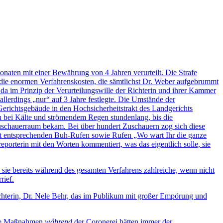
aten mit einer Bewährung von 4 Jahren verurteilt. ­Die Strafe
h die enormen Verfahrenskosten, die sämtlichst Dr. Weber aufgebrummt
da im Prinzip der Verurteilungswille der Richterin und ihrer Kammer
allerdings „nur“ auf 3 Jahre festlegte. Die Umstände der
erichtsgebäude in den Hochsicherheitstrakt des Landgerichts
n bei Kälte und strömendem Regen stundenlang, bis die
Zuschauerraum bekam. Bei über hundert Zuschauern zog sich diese
 mit entsprechenden Buh-Rufen sowie Rufen „Wo wart Ihr die ganze
orterin mit den Worten kommentiert, was das eigentlich solle, sie
 sie bereits während des gesamten Verfahrens zahlreiche, wenn nicht
rief.
ichterin, Dr. Nele Behr, das im Publikum mit großer Empörung und
iche Maßnahmen
während
der Coronerei hätten immer der