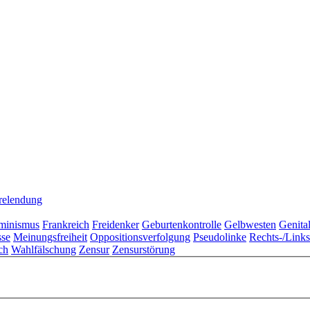
relendung
minismus
Frankreich
Freidenker
Geburtenkontrolle
Gelbwesten
Genita
sse
Meinungsfreiheit
Oppositionsverfolgung
Pseudolinke
Rechts-/Link
ch
Wahlfälschung
Zensur
Zensurstörung