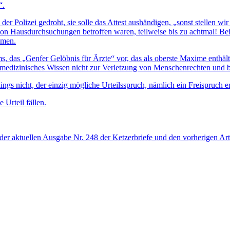
“.
 der Polizei gedroht, sie solle das Attest aushändigen, „sonst stellen 
 von Hausdurchsuchungen betroffen waren, teilweise bis zu achtmal! 
amen.
ms, das „Genfer Gelöbnis für Ärzte“ vor, das als oberste Maxime enth
n medizinisches Wissen nicht zur Verletzung von Menschenrechten und 
ings nicht, der einzig mögliche Urteilsspruch, nämlich ein Freispruch er
 Urteil fällen.
 der
aktuellen Ausgabe Nr. 248 der Ketzerbriefe
und den vorherigen
Art