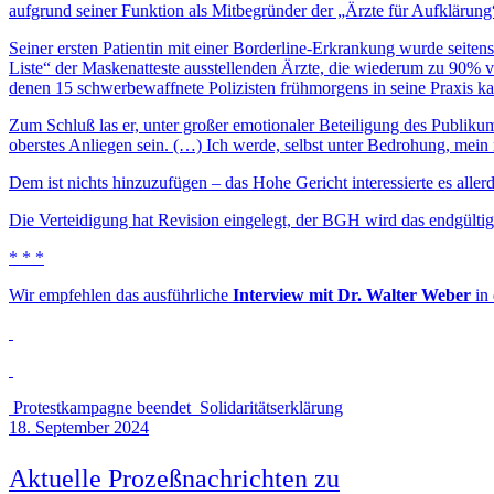
aufgrund seiner Funktion als Mitbegründer der „Ärzte für Aufklärung
Seiner ersten Patientin mit einer Borderline-Erkrankung wurde seitens
Liste“ der Maskenatteste ausstellenden Ärzte, die wiederum zu 90%
denen 15 schwerbewaffnete Polizisten frühmorgens in seine Praxis k
Zum Schluß las er, unter großer emotionaler Beteiligung des Publiku
oberstes Anliegen sein. (…) Ich werde, selbst unter Bedrohung, mei
Dem ist nichts hinzuzufügen – das Hohe Gericht interessierte es allerd
Die Verteidigung hat Revision eingelegt, der BGH wird das endgültige
* * *
Wir empfehlen das ausführliche
Interview mit Dr. Walter Weber
in
Protestkampagne beendet
Solidaritätserklärung
18. September 2024
Aktuelle Prozeßnachrichten zu