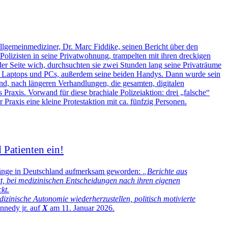
lgemeinmediziner, Dr. Marc Fiddike, seinen
Bericht
über den
olizisten in seine Privatwohnung, trampelten mit ihren dreckigen
er Seite wich, durchsuchten sie zwei Stunden lang seine Privaträume
zte Laptops und PCs, außerdem seine beiden Handys. Dann wurde sein
und, nach längeren Verhandlungen, die gesamten, digitalen
 Praxis. Vorwand für diese brachiale Polizeiaktion: drei „falsche“
Praxis eine kleine Protestaktion mit ca. fünfzig Personen.
 Patienten ein!
rgänge in Deutschland aufmerksam geworden:
„Berichte aus
t, bei medizinischen Entscheidungen nach ihren eigenen
kt.
izinische Autonomie wiederherzustellen, politisch motivierte
nnedy jr. auf
X
am 11. Januar 2026.