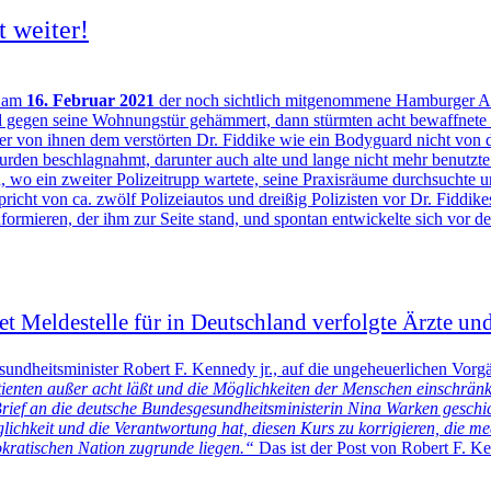
 weiter!
e am
16. Februar 2021
der noch sichtlich mitgenommene Hamburger Al
und gegen seine Wohnungstür gehämmert, dann stürmten acht bewaffnete P
r von ihnen dem verstörten Dr. Fiddike wie ein Bodyguard nicht von d
e wurden beschlagnahmt, darunter auch alte und lange nicht mehr benut
, wo ein zweiter Polizeitrupp wartete, seine Praxisräume durchsuchte 
icht von ca. zwölf Polizeiautos und dreißig Polizisten vor Dr. Fiddikes
rmieren, der ihm zur Seite stand, und spontan entwickelte sich vor der 
t Meldestelle für in Deutschland verfolgte Ärzte und
undheitsminister Robert F. Kennedy jr., auf die ungeheuerlichen Vo
ienten außer acht läßt und die Möglichkeiten der Menschen einschränk
ief an die deutsche Bundesgesundheitsministerin Nina Warken geschic
chkeit und die Verantwortung hat, diesen Kurs zu korrigieren, die med
okratischen Nation zugrunde liegen.“
Das ist der Post von Robert F. Ke